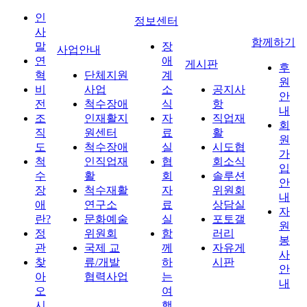
인
정보센터
사
함께하기
말
장
사업안내
연
애
게시판
후
혁
단체지원
계
원
비
사업
소
공지사
안
전
척수장애
식
항
내
조
인재활지
자
직업재
회
직
원센터
료
활
원
도
척수장애
실
시도협
가
척
인직업재
협
회소식
입
수
활
회
솔루션
안
장
척수재활
자
위원회
내
애
연구소
료
상담실
자
란?
문화예술
실
포토갤
원
정
위원회
함
러리
봉
관
국제 교
께
자유게
사
찾
류/개발
하
시판
안
아
협력사업
는
내
오
여
시
행