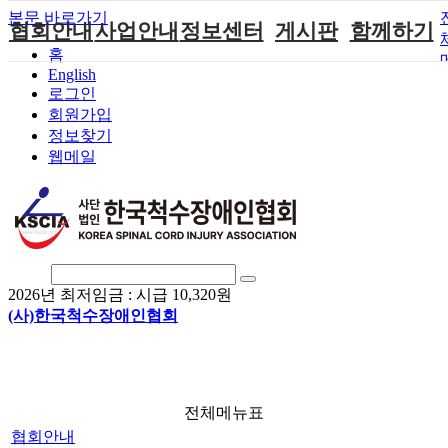
본문 바로가기
협회안내
사업안내
정보센터
게시판
함께하기
홈
English
인사말
단체지원사업
장애계소식
공지사항
후원안내
로그인
연혁
척수장애인재
자료실
직업재활
회원가입안내
회원가입
활지원센터
정보찾기
비전
협회자료실
시도협회소식
자원봉사안내
웹메일
척수장애인직
조직도
함께하는 여
솔루션위원회
업재활
행
상담실
척수장애란?
척수재활연구
포토갤러리
정관
소
자유게시판
찾아오시는길
문화예술위원
회
2026년 최저임금 :
시급 10,320원
국제 교류/개
(사)한국척수장애인협회
발 협력사업
전체메뉴표
협회안내