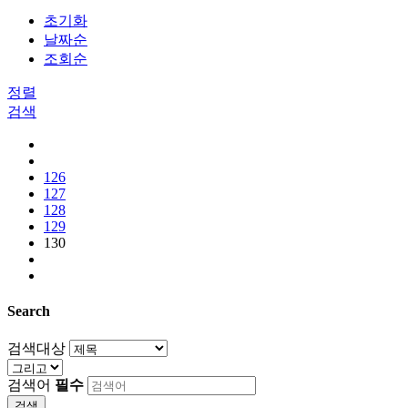
초기화
날짜순
조회순
정렬
검색
126
127
128
129
130
Search
검색대상
검색어
필수
검색