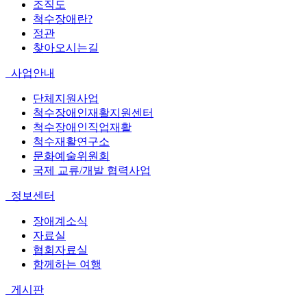
조직도
척수장애란?
정관
찾아오시는길
사업안내
단체지원사업
척수장애인재활지원센터
척수장애인직업재활
척수재활연구소
문화예술위원회
국제 교류/개발 협력사업
정보센터
장애계소식
자료실
협회자료실
함께하는 여행
게시판