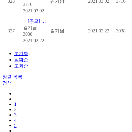
328
김기남
2021.03.02
3716
3716
2021.03.02
[공모] [사회복지공동모금회] 온라인배분사업
김기남
327
김기남
2021.02.22
3038
3038
2021.02.22
초기화
날짜순
조회순
정렬
목록
검색
1
2
3
4
5