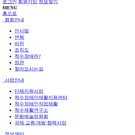
로그인
회원가입
정보찾기
MENU
홈으로
협회안내
인사말
연혁
비전
조직도
척수장애란?
정관
찾아오시는길
사업안내
단체지원사업
척수장애인재활지원센터
척수장애인직업재활
척수재활연구소
문화예술위원회
국제 교류/개발 협력사업
정보센터