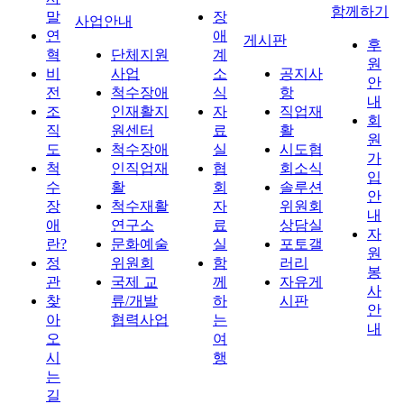
함께하기
말
장
사업안내
연
애
게시판
후
혁
단체지원
계
원
비
사업
소
공지사
안
전
척수장애
식
항
내
조
인재활지
자
직업재
회
직
원센터
료
활
원
도
척수장애
실
시도협
가
척
인직업재
협
회소식
입
수
활
회
솔루션
안
장
척수재활
자
위원회
내
애
연구소
료
상담실
자
란?
문화예술
실
포토갤
원
정
위원회
함
러리
봉
관
국제 교
께
자유게
사
찾
류/개발
하
시판
안
아
협력사업
는
내
오
여
시
행
는
길