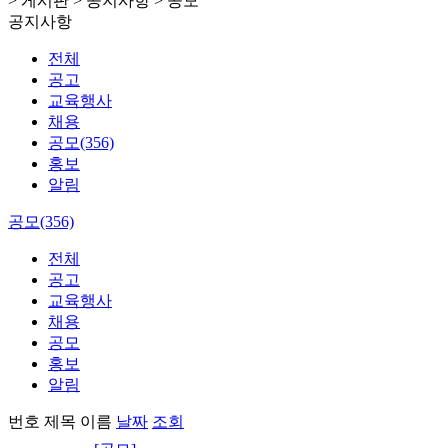
> 게시판 > 공지사항 > 공모
공지사항
전체
공고
교육행사
채용
공모(356)
홍보
알림
공모(356)
전체
공고
교육행사
채용
공모
홍보
알림
번호
제목
이름
날짜
조회