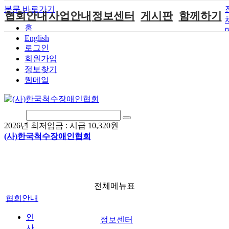
본문 바로가기
협회안내
사업안내
정보센터
게시판
함께하기
홈
English
인사말
단체지원사업
장애계소식
공지사항
후원안내
로그인
연혁
척수장애인재
자료실
직업재활
회원가입안내
회원가입
활지원센터
정보찾기
비전
협회자료실
시도협회소식
자원봉사안내
웹메일
척수장애인직
조직도
함께하는 여
솔루션위원회
업재활
행
상담실
척수장애란?
척수재활연구
포토갤러리
정관
소
자유게시판
2026년 최저임금 :
시급 10,320원
찾아오시는길
문화예술위원
(사)한국척수장애인협회
회
국제 교류/개
발 협력사업
전체메뉴표
협회안내
인
정보센터
사