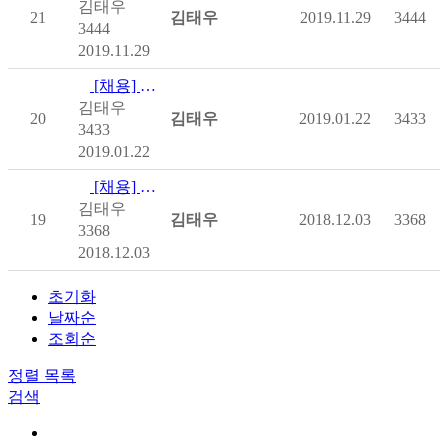
김태우
21
김태우
2019.11.29
3444
3444
2019.11.29
[채용] [마감]사)한국척수장애인협회 2019년 제1차 직원채용…
김태우
20
김태우
2019.01.22
3433
3433
2019.01.22
[채용] [마감](사)한국척수장애인협회 직원(경력, 신입) 채용…
김태우
19
김태우
2018.12.03
3368
3368
2018.12.03
초기화
날짜순
조회순
정렬
목록
검색