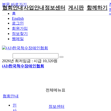
본문 바로가기
협회안내
사업안내
정보센터
게시판
함께하기
홈
English
인사말
단체지원사업
장애계소식
공지사항
후원안내
로그인
연혁
척수장애인재
자료실
직업재활
회원가입안내
회원가입
활지원센터
정보찾기
비전
협회자료실
시도협회소식
자원봉사안내
웹메일
척수장애인직
조직도
함께하는 여
솔루션위원회
업재활
행
상담실
척수장애란?
척수재활연구
포토갤러리
정관
소
자유게시판
2026년 최저임금 :
시급 10,320원
찾아오시는길
문화예술위원
(사)한국척수장애인협회
회
국제 교류/개
발 협력사업
전체메뉴표
협회안내
인
정보센터
사