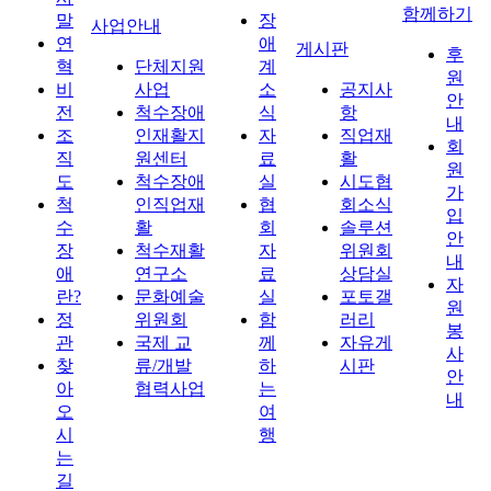
함께하기
말
장
사업안내
연
애
게시판
후
혁
단체지원
계
원
비
사업
소
공지사
안
전
척수장애
식
항
내
조
인재활지
자
직업재
회
직
원센터
료
활
원
도
척수장애
실
시도협
가
척
인직업재
협
회소식
입
수
활
회
솔루션
안
장
척수재활
자
위원회
내
애
연구소
료
상담실
자
란?
문화예술
실
포토갤
원
정
위원회
함
러리
봉
관
국제 교
께
자유게
사
찾
류/개발
하
시판
안
아
협력사업
는
내
오
여
시
행
는
길