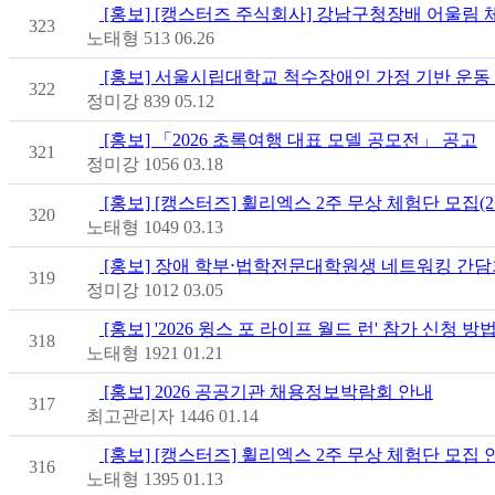
[홍보] [캥스터즈 주식회사] 강남구청장배 어울림
323
노태형
513
06.26
[홍보] 서울시립대학교 척수장애인 가정 기반 운동
322
정미강
839
05.12
[홍보] 「2026 초록여행 대표 모델 공모전」 공고
321
정미강
1056
03.18
[홍보] [캥스터즈] 휠리엑스 2주 무상 체험단 모집(2
320
노태형
1049
03.13
[홍보] 장애 학부⋅법학전문대학원생 네트워킹 간담
319
정미강
1012
03.05
[홍보] '2026 윙스 포 라이프 월드 런' 참가 신청 방
318
노태형
1921
01.21
[홍보] 2026 공공기관 채용정보박람회 안내
317
최고관리자
1446
01.14
[홍보] [캥스터즈] 휠리엑스 2주 무상 체험단 모집 
316
노태형
1395
01.13