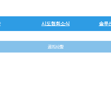
활
시도협회소식
솔루
공지사항