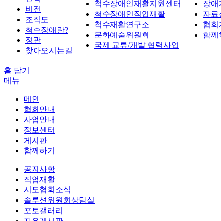
척수장애인재활지원센터
장애
비전
척수장애인직업재활
자료
조직도
척수재활연구소
협회
척수장애란?
문화예술위원회
함께
정관
국제 교류/개발 협력사업
찾아오시는길
홈
닫기
메뉴
메인
협회안내
사업안내
정보센터
게시판
함께하기
공지사항
직업재활
시도협회소식
솔루션위원회상담실
포토갤러리
자유게시판