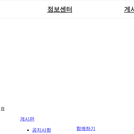
정보센터
게
장애계소식
공지
원센터
자료실
직업
재활
협회자료실
시도협
소
함께하는 여행
솔루션위
회
포토
력사업
자유
뉴표
게시판
함께하기
공지사항