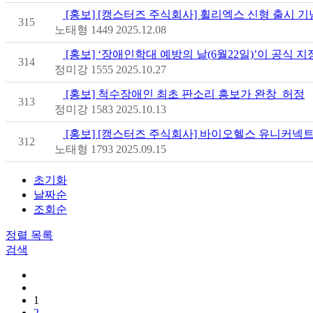
[홍보] [캥스터즈 주식회사] 휠리엑스 신형 출시 
315
노태형
1449
2025.12.08
[홍보] ‘장애인학대 예방의 날(6월22일)’이 공식 지
314
정미강
1555
2025.10.27
[홍보] 척수장애인 최초 판소리 흥보가 완창_허정
313
정미강
1583
2025.10.13
[홍보] [캥스터즈 주식회사] 바이오헬스 유니커넥
312
노태형
1793
2025.09.15
초기화
날짜순
조회순
정렬
목록
검색
1
2