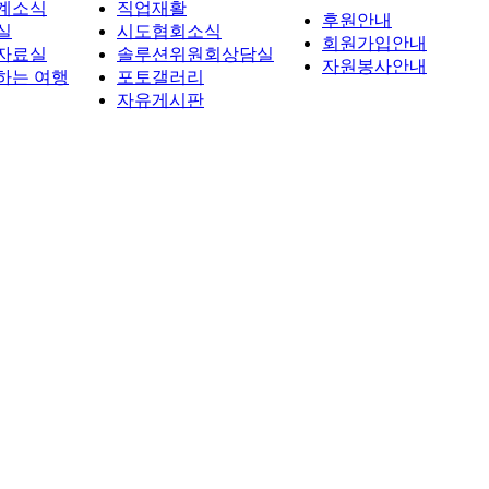
계소식
직업재활
후원안내
실
시도협회소식
회원가입안내
자료실
솔루션위원회상담실
자원봉사안내
하는 여행
포토갤러리
자유게시판