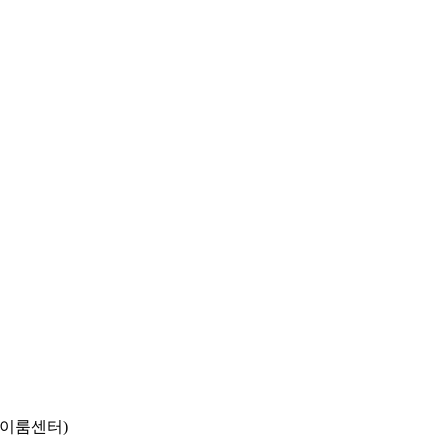
동 이룸센터)