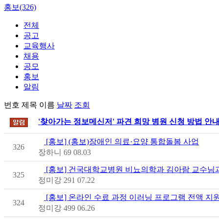
홍보(326)
전체
공고
교육행사
채용
공모
홍보
알림
번호
제목
이름
날짜
조회
'찾아가는 정보메신저' 파견 희망 병원 신청 방법 안
[홍보] (홍보)장애인 의료·요양 통합돌봄 사업
326
장하니
69
08.03
[홍보] 건국대학교병원 비뇨의학과 김아람 교수님과 
325
정미강
291
07.22
[홍보] 온라인 수료 과정 이러닝 프로그램 전액 지원
324
정미강
499
06.26