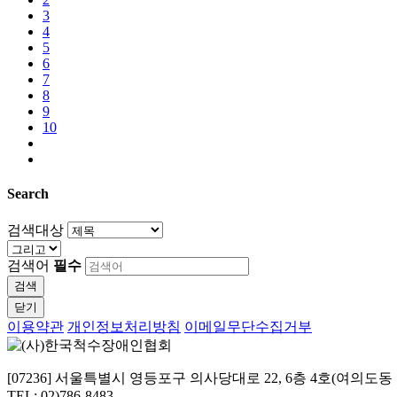
3
4
5
6
7
8
9
10
Search
검색대상
검색어
필수
검색
닫기
이용약관
개인정보처리방침
이메일무단수집거부
[07236] 서울특별시 영등포구 의사당대로 22, 6층 4호(여의도
TEL: 02)786-8483