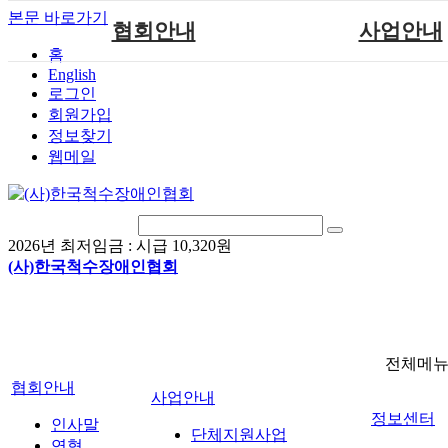
본문 바로가기
협회안내
사업안내
홈
English
인사말
단체지원사업
로그인
연혁
척수장애인재활지
회원가입
정보찾기
비전
척수장애인직업
웹메일
조직도
척수재활연구
척수장애란?
문화예술위원
정관
국제 교류/개발 협
2026년 최저임금 :
시급 10,320원
찾아오시는길
(사)한국척수장애인협회
전체메
협회안내
사업안내
정보센터
인사말
단체지원사업
연혁