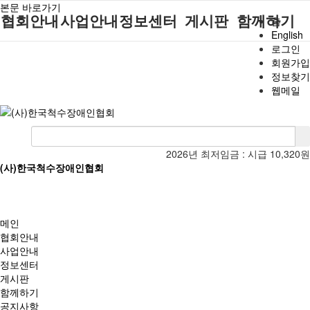
본문 바로가기
협회안내
사업안내
정보센터
게시판
함께하기
홈
English
로그인
인사말
단체지원사업
장애계소식
공지사항
후원안내
회원가입
정보찾기
연혁
척수장애인재
자료실
직업재활
회원가입안내
웹메일
활지원센터
비전
협회자료실
시도협회소식
자원봉사안내
척수장애인직
조직도
함께하는 여
솔루션위원회
업재활
행
상담실
척수장애란?
척수재활연구
포토갤러리
2026년 최저임금 :
시급 10,320원
정관
소
(사)한국척수장애인협회
자유게시판
찾아오시는길
문화예술위원
회
국제 교류/개
메인
발 협력사업
협회안내
사업안내
정보센터
게시판
함께하기
공지사항