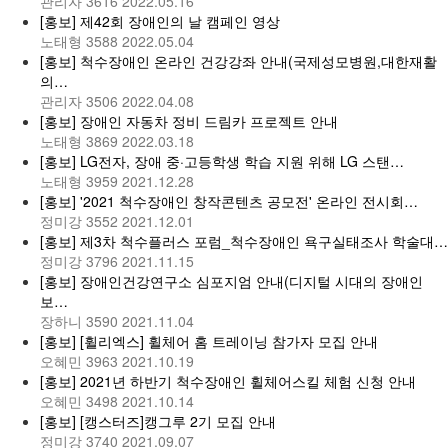
관리자
3616
2022.05.16
[홍보] 제42회 장애인의 날 캠페인 영상
노태형
3588
2022.05.04
[홍보] 척수장애인 온라인 건강강좌 안내(국제성모병원,대한재활
의…
관리자
3506
2022.04.08
[홍보] 장애인 자동차 정비 드림카 프로젝트 안내
노태형
3869
2022.03.18
[홍보] LG전자, 장애 중·고등학생 학습 지원 위해 LG 스탠…
노태형
3959
2021.12.28
[홍보] '2021 척수장애인 창작콘텐츠 공모전' 온라인 전시회…
정미강
3552
2021.12.01
[홍보] 제3차 척수플러스 포럼_척수장애인 욕구실태조사 학술대…
정미강
3796
2021.11.15
[홍보] 장애인건강연구소 심포지엄 안내(디지털 시대의 장애인
보…
장하니
3590
2021.11.04
[홍보] [휠리엑스] 휠체어 홈 트레이닝 참가자 모집 안내
오혜민
3963
2021.10.19
[홍보] 2021년 하반기 척수장애인 휠체어스킬 체험 신청 안내
오혜민
3498
2021.10.14
[홍보] [캥스터즈]캥그루 2기 모집 안내
정미강
3740
2021.09.07