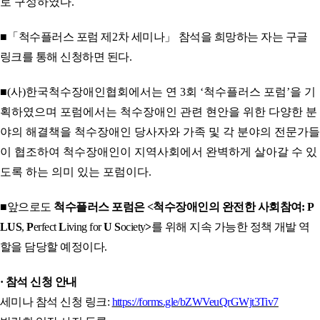
로 구성하였다
.
■「
척수플러스 포럼 제
2
차 세미나
」
참석을 희망하는 자는 구글
링크를 통해 신청하면 된다
.
■
(
사
)
한국척수장애인협회에서는 연
3
회
‘
척수플러스 포럼
’
을 기
획하였으며 포럼에서는 척수장애인 관련 현안을 위한 다양한 분
야의 해결책을 척수장애인 당사자와 가족 및 각 분야의 전문가들
이 협조하여 척수장애인이 지역사회에서 완벽하게 살아갈 수 있
도록 하는 의미 있는 포럼이다
.
■
앞으로도
척수플러스 포럼은
<
척수장애인의 완전한 사회참여
:
P
LUS
,
P
erfect
L
iving for
U S
ociety
>
를 위해 지속 가능한 정책 개발 역
할을 담당할 예정이다
.
·
참석 신청 안내
세미나 참석 신청 링크
:
https://forms.gle/bZWVeuQrGWjt3Tiv7