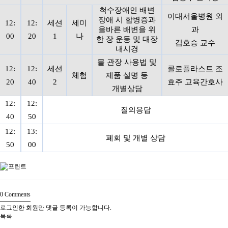
척수장애인 배변
이대서울병원 외
장애 시 합병증과
12:
12:
세션
세미
올바른 배변을 위
과
00
20
1
나
한 장 운동 및 대장
김호승 교수
내시경
물 관장 사용법 및
12:
12:
세션
콜로플라스트 조
체험
제품 설명 등
20
40
2
효주 교육간호사
개별상담
12:
12:
질의응답
40
50
12:
13:
폐회 및 개별 상담
50
00
0
Comments
로그인한 회원만 댓글 등록이 가능합니다.
목록