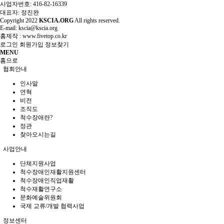
사업자번호: 416-82-16339
대표자: 정진완
Copyright
2022
KSCIA.ORG
All rights reserved.
E-mail: kscia@kscia.org
홈제작 :
www.fivetop.co.kr
로그인
회원가입
정보찾기
MENU
홈으로
협회안내
인사말
연혁
비전
조직도
척수장애란?
정관
찾아오시는길
사업안내
단체지원사업
척수장애인재활지원센터
척수장애인직업재활
척수재활연구소
문화예술위원회
국제 교류/개발 협력사업
정보센터