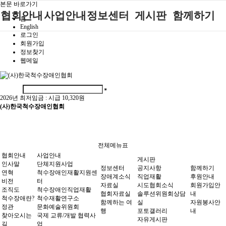
본문 바로가기
협회안내
사업안내
정보센터
게시판
함께하기
홈
English
로그인
인사말
단체지원사업
장애계소식
공지사항
후원안내
회원가입
정보찾기
연혁
척수장애인재
자료실
직업재활
회원가입안내
웹메일
활지원센터
비전
협회자료실
시도협회소식
자원봉사안내
척수장애인직
조직도
함께하는 여
솔루션위원회
업재활
행
상담실
2026년 최저임금 :
시급 10,320원
척수장애란?
척수재활연구
(사)한국척수장애인협회
포토갤러리
정관
소
자유게시판
찾아오시는길
문화예술위원
회
전체메뉴표
국제 교류/개
협회안내
사업안내
게시판
발 협력사업
인사말
단체지원사업
정보센터
공지사항
함께하기
연혁
척수장애인재활지원센
장애계소식
직업재활
후원안내
비전
터
자료실
시도협회소식
회원가입안
조직도
척수장애인직업재활
협회자료실
솔루션위원회상담
내
척수장애란?
척수재활연구소
함께하는 여
실
자원봉사안
정관
문화예술위원회
행
포토갤러리
내
찾아오시는
국제 교류/개발 협력사
자유게시판
길
업