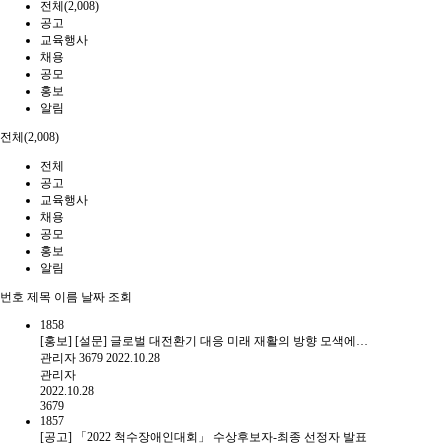
전체(2,008)
공고
교육행사
채용
공모
홍보
알림
전체(2,008)
전체
공고
교육행사
채용
공모
홍보
알림
번호
제목
이름
날짜
조회
1858
[홍보] [설문] 글로벌 대전환기 대응 미래 재활의 방향 모색에…
관리자
3679
2022.10.28
관리자
2022.10.28
3679
1857
[공고] 「2022 척수장애인대회」 수상후보자-최종 선정자 발표