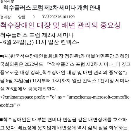
공지사항
척수플러스 포럼 제2차 세미나 개최 안내
정미강
알림
0
3385
2022.06.16 11:29
척수장애인 대장 및 배변 관리의 중요성
척수플러스 포럼 제
2
차 세미나
- 6
월
24
일
(
금
) 11
시 일산 킨텍스
-
■
(
사
)
한국척수장애인협회
(
회장 정진완
)
와 더불어민주당 최혜영
국회의원은
2022
년도
『
“
척수플러스 포럼 제
2
차 세미나
_
더 깊고
풍요로운 대장 강좌
_
척수장애인 대장 및 배변 관리의 중요성
”
』
을
6
월
24
일
(
금
) 11
시부터
13
시까지 일산 킨텍스
1
전시장 세미나
실
205
호에서 공동개최한다
.
<?xml:namespace prefix = "o" ns = "urn:schemas-microsoft-com:offic
e:office" />
■
척수장애인은 대부분 변비나 변실금 같은 배변장애를 호소하
고 있다
.
배뇨장애 못지않게 배변장애 역시 삶의 질을 좌우하는