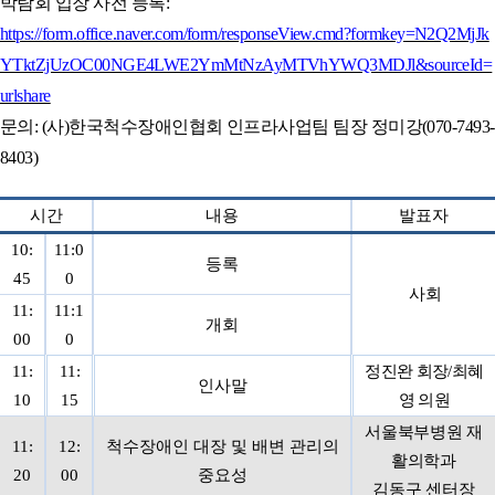
박람회 입장 사전 등록
:
https://form.office.naver.com/form/responseView.cmd?formkey=N2Q2MjJk
YTktZjUzOC00NGE4LWE2YmMtNzAyMTVhYWQ3MDJl&sourceId=
urlshare
문의
: (
사
)
한국척수장애인협회 인프라사업팀 팀장 정미강
(070-7493-
8403)
시간
내용
발표자
10:
11:0
등록
45
0
사회
11:
11:1
개회
00
0
11:
11:
정진완 회장
/
최혜
인사말
10
15
영 의원
서울북부병원 재
11:
12:
척수장애인 대장 및 배변 관리의
활의학과
20
00
중요성
김동구 센터장