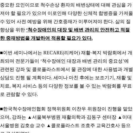
중요한 요인이므로 척수손상 환자의 배변상태에 대해 관심을 가
져야 할 필요가 있으며 이로인해 다양한 신체적 합병증을 가져올
수 있어 사전 예방을 위해 간호중재가 이루어져야 한다
.
삶의 질
향상을 위한
‘
척수장애인의 대장 및 배변 관리의 안전하고 적절
한 중재방법을 개발하여 적용할 필요가 있다
.
■
이번 세미나에서는
RECARE(
리케어
)
재활
·
복지 박람회에서 개
최되며 전문가들이
‘
척수장애인 대장과 배변 관리의 중요성
’
에
관련된 강좌 및 콜로플라스트에서 물 관장에 대한 사용법과 개별
상담도 진행 될 계획이다
.
세미나 마친 후에는 보조기기
,
재활 및
치료
,
복지 서비스 등의 다양한 정보를 볼 수 있는 박람회를 무료
로 관람할 수 있다
.
■
한국척수장애인협회 정책위원회 이찬우 위원장이 진행을 맡았
으며
,
강좌는
▲
서울북부병원 재활의학과 김동구 센터장
▲
이대
서울병원 김호승 교수
▲
콜로플라스트 조효주 교육간호사 등으