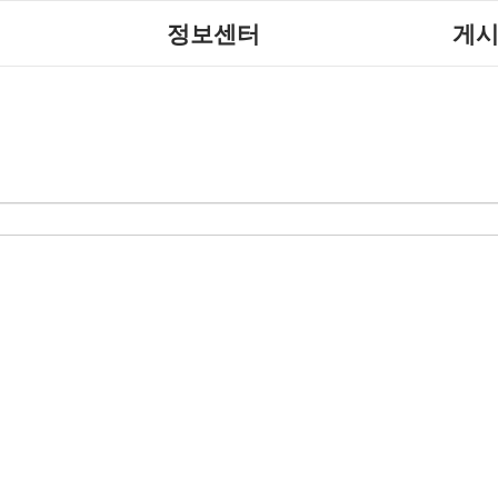
정보센터
게
장애계소식
공지
센터
자료실
직업
활
협회자료실
시도협
함께하는 여행
솔루션위원
포토갤
사업
자유게