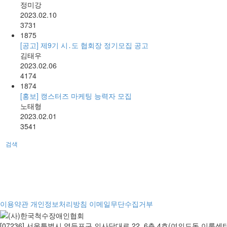
정미강
2023.02.10
3731
1875
[공고] 제9기 시․도 협회장 정기모집 공고
김태우
2023.02.06
4174
1874
[홍보] 캥스터즈 마케팅 능력자 모집
노태형
2023.02.01
3541
검색
이용약관
개인정보처리방침
이메일무단수집거부
[07236] 서울특별시 영등포구 의사당대로 22, 6층 4호(여의도동 이룸센