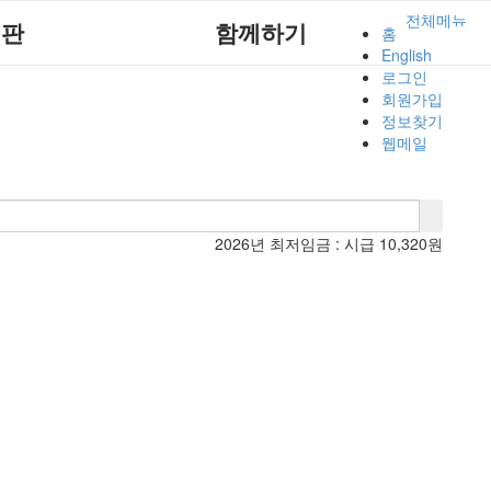
전체메뉴
시판
함께하기
홈
English
로그인
사항
후원안내
회원가입
정보찾기
재활
회원가입안내
웹메일
회소식
자원봉사안내
회상담실
러리
2026년 최저임금 :
시급 10,320원
시판