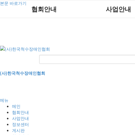
본문 바로가기
협회안내
사업안내
인사말
단체지원사업
연혁
척수장애인재활지원
비전
척수장애인직업재
조직도
척수재활연구소
척수장애란?
문화예술위원회
정관
국제 교류/개발 협력
(사)한국척수장애인협회
찾아오시는길
메뉴
메인
협회안내
사업안내
정보센터
게시판