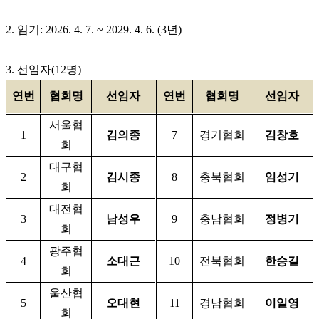
2.
임기
: 2026. 4. 7. ~ 2029. 4. 6. (3
년
)
3.
선임자
(12
명
)
연번
협회명
선임자
연번
협회명
선임자
서울협
1
김의종
7
경기협회
김창호
회
대구협
2
김시종
8
충북협회
임성기
회
대전협
3
남성우
9
충남협회
정병기
회
광주협
4
소대근
10
전북협회
한승길
회
울산협
5
오대현
11
경남협회
이일영
회