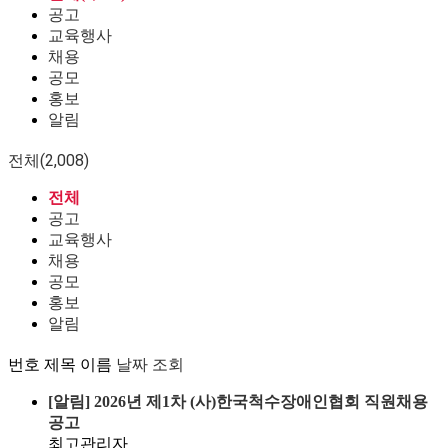
공고
교육행사
채용
공모
홍보
알림
전체(2,008)
전체
공고
교육행사
채용
공모
홍보
알림
번호
제목
이름
날짜
조회
[알림]
2026년 제1차 (사)한국척수장애인협회 직원채용
공고
최고관리자