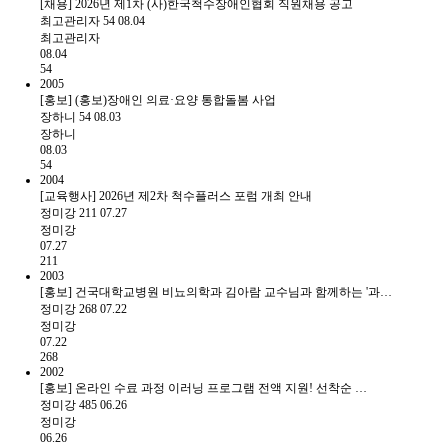
[채용] 2026년 제1차 (사)한국척수장애인협회 직원채용 공고
최고관리자
54
08.04
최고관리자
08.04
54
2005
[홍보] (홍보)장애인 의료·요양 통합돌봄 사업
장하니
54
08.03
장하니
08.03
54
2004
[교육행사] 2026년 제2차 척수플러스 포럼 개최 안내
정미강
211
07.27
정미강
07.27
211
2003
[홍보] 건국대학교병원 비뇨의학과 김아람 교수님과 함께하는 '과…
정미강
268
07.22
정미강
07.22
268
2002
[홍보] 온라인 수료 과정 이러닝 프로그램 전액 지원! 선착순 …
정미강
485
06.26
정미강
06.26