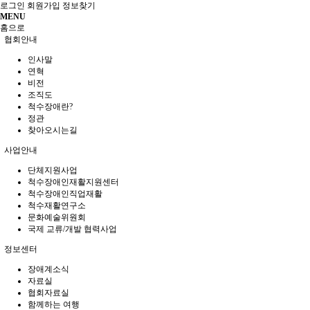
로그인
회원가입
정보찾기
MENU
홈으로
협회안내
인사말
연혁
비전
조직도
척수장애란?
정관
찾아오시는길
사업안내
단체지원사업
척수장애인재활지원센터
척수장애인직업재활
척수재활연구소
문화예술위원회
국제 교류/개발 협력사업
정보센터
장애계소식
자료실
협회자료실
함께하는 여행