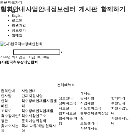
본문 바로가기
협회안내
사업안내
정보센터
게시판
함께하기
홈
English
로그인
인사말
단체지원사업
장애계소식
공지사항
후원안내
회원가입
정보찾기
연혁
척수장애인재
자료실
직업재활
회원가입안내
웹메일
활지원센터
비전
협회자료실
시도협회소식
자원봉사안내
척수장애인직
조직도
함께하는 여
솔루션위원회
업재활
행
상담실
2026년 최저임금 :
시급 10,320원
척수장애란?
척수재활연구
(사)한국척수장애인협회
포토갤러리
정관
소
자유게시판
찾아오시는길
문화예술위원
회
전체메뉴표
국제 교류/개
협회안내
사업안내
게시판
발 협력사업
인사말
단체지원사업
정보센터
공지사항
함께하기
연혁
척수장애인재활지원센
장애계소식
직업재활
후원안내
비전
터
자료실
시도협회소식
회원가입안
조직도
척수장애인직업재활
협회자료실
솔루션위원회상담
내
척수장애란?
척수재활연구소
함께하는 여
실
자원봉사안
정관
문화예술위원회
행
포토갤러리
내
찾아오시는
국제 교류/개발 협력사
자유게시판
길
업