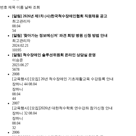
번호
제목
이름
날짜
조회
[알림]
2026년 제1차 (사)한국척수장애인협회 직원채용 공고
최고관리자
08.04
54
[알림]
'찾아가는 정보메신저' 파견 희망 병원 신청 방법 안내
최고관리자
2024.02.21
10195
[알림]
척수장애인 솔루션위원회 온라인 상담실 운영
이승준
2023.06.27
5678
2008
[교육행사] [모집] 26년 척수장애인 기초재활교육 수강등록 안내
장하니
44
08.04
장하니
08.04
44
2007
[교육행사] [모집]2026년 대한척수학회 연수강좌 참가신청 안내
장하니
32
08.04
장하니
08.04
32
2006