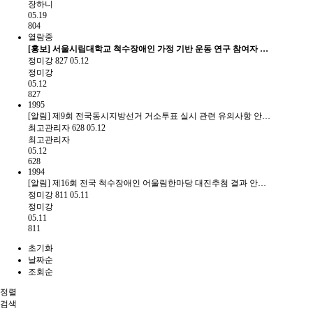
장하니
05.19
804
열람중
[홍보] 서울시립대학교 척수장애인 가정 기반 운동 연구 참여자 …
정미강
827
05.12
정미강
05.12
827
1995
[알림] 제9회 전국동시지방선거 거소투표 실시 관련 유의사항 안…
최고관리자
628
05.12
최고관리자
05.12
628
1994
[알림] 제16회 전국 척수장애인 어울림한마당 대진추첨 결과 안…
정미강
811
05.11
정미강
05.11
811
초기화
날짜순
조회순
정렬
검색