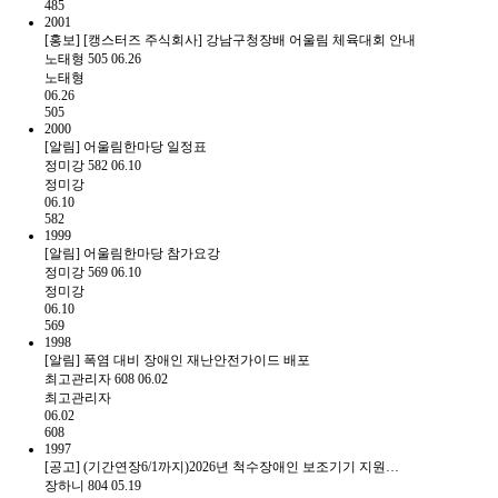
485
2001
[홍보] [캥스터즈 주식회사] 강남구청장배 어울림 체육대회 안내
노태형
505
06.26
노태형
06.26
505
2000
[알림] 어울림한마당 일정표
정미강
582
06.10
정미강
06.10
582
1999
[알림] 어울림한마당 참가요강
정미강
569
06.10
정미강
06.10
569
1998
[알림] 폭염 대비 장애인 재난안전가이드 배포
최고관리자
608
06.02
최고관리자
06.02
608
1997
[공고] (기간연장6/1까지)2026년 척수장애인 보조기기 지원…
장하니
804
05.19