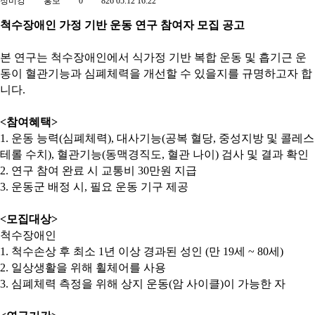
정미강
홍보
0
826
05.12 16:22
척수장애인 가정 기반 운동 연구 참여자 모집 공고
본 연구는 척수장애인에서 식가정 기반 복합 운동 및 흡기근 운
동이 혈관기능과 심폐체력을 개선할 수 있을지를 규명하고자 합
니다
.
<
참여혜택
>
1.
운동 능력
(
심폐체력
),
대사기능
(
공복 혈당
,
중성지방 및 콜레스
테롤 수치
),
혈관기능
(
동맥경직도
,
혈관 나이
)
검사 및 결과 확인
2.
연구 참여 완료 시 교통비
30
만원 지급
3.
운동군 배정 시
,
필요 운동 기구 제공
<
모집대상
>
척수장애인
1.
척수손상 후 최소
1
년 이상 경과된 성인
(
만
19
세
~ 80
세
)
2.
일상생활을 위해 휠체어를 사용
3.
심폐체력 측정을 위해 상지 운동
(
암 사이클
)
이 가능한 자