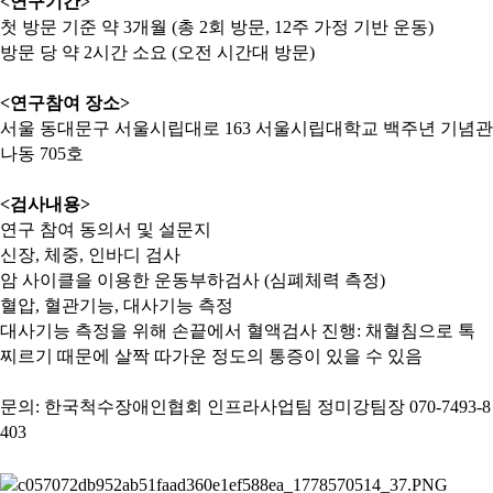
<
연구기간
>
첫 방문 기준 약
3
개월
(
총
2
회 방문
, 12
주 가정 기반 운동
)
방문 당 약
2
시간 소요
(
오전 시간대 방문
)
<
연구참여 장소
>
서울 동대문구 서울시립대로
163
서울시립대학교 백주년 기념관
나동
705
호
<
검사내용
>
연구 참여 동의서 및 설문지
신장
,
체중
,
인바디 검사
암 사이클을 이용한 운동부하검사
(
심폐체력 측정
)
혈압
,
혈관기능
,
대사기능 측정
대사기능 측정을 위해 손끝에서 혈액검사 진행
:
채혈침으로 톡
찌르기 때문에 살짝 따가운 정도의 통증이 있을 수 있음
문의
: 한국척수장애인협회 인프라사업팀 정미강팀장 070-7493-8
403