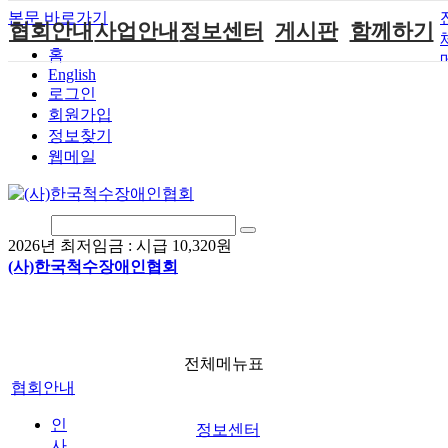
본문 바로가기
협회안내
사업안내
정보센터
게시판
함께하기
홈
English
인사말
단체지원사업
장애계소식
공지사항
후원안내
로그인
연혁
척수장애인재
자료실
직업재활
회원가입안내
회원가입
활지원센터
정보찾기
비전
협회자료실
시도협회소식
자원봉사안내
웹메일
척수장애인직
조직도
함께하는 여
솔루션위원회
업재활
행
상담실
척수장애란?
척수재활연구
포토갤러리
정관
소
자유게시판
2026년 최저임금 :
시급 10,320원
찾아오시는길
문화예술위원
(사)한국척수장애인협회
회
국제 교류/개
발 협력사업
전체메뉴표
협회안내
인
정보센터
사