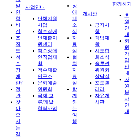
함께하기
말
장
사업안내
연
애
게시판
후
혁
단체지원
계
원
비
사업
소
공지사
안
전
척수장애
식
항
내
조
인재활지
자
직업재
회
직
원센터
료
활
원
도
척수장애
실
시도협
가
척
인직업재
협
회소식
입
수
활
회
솔루션
안
장
척수재활
자
위원회
내
애
연구소
료
상담실
자
란?
문화예술
실
포토갤
원
정
위원회
함
러리
봉
관
국제 교
께
자유게
사
찾
류/개발
하
시판
안
아
협력사업
는
내
오
여
시
행
는
길