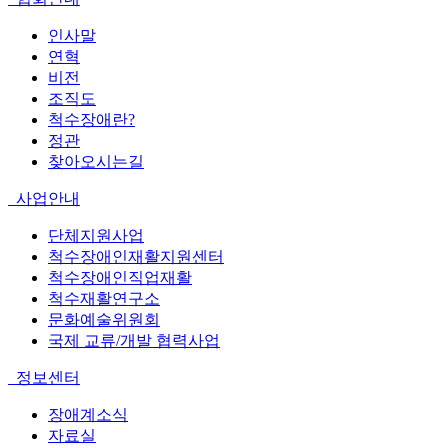
인사말
연혁
비전
조직도
척수장애란?
정관
찾아오시는길
사업안내
단체지원사업
척수장애인재활지원센터
척수장애인직업재활
척수재활연구소
문화예술위원회
국제 교류/개발 협력사업
정보센터
장애계소식
자료실