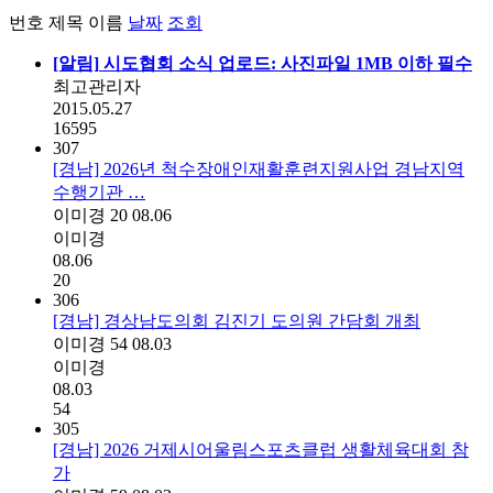
번호
제목
이름
날짜
조회
[알림]
시도협회 소식 업로드: 사진파일 1MB 이하 필수
최고관리자
2015.05.27
16595
307
[경남] 2026년 척수장애인재활훈련지원사업 경남지역
수행기관 …
이미경
20
08.06
이미경
08.06
20
306
[경남] 경상남도의회 김진기 도의원 간담회 개최
이미경
54
08.03
이미경
08.03
54
305
[경남] 2026 거제시어울림스포츠클럽 생활체육대회 참
가