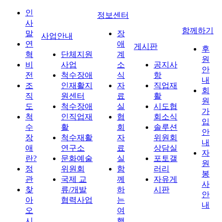
인
정보센터
사
함께하기
말
장
사업안내
연
애
게시판
후
혁
단체지원
계
원
비
사업
소
공지사
안
전
척수장애
식
항
내
조
인재활지
자
직업재
회
직
원센터
료
활
원
도
척수장애
실
시도협
가
척
인직업재
협
회소식
입
수
활
회
솔루션
안
장
척수재활
자
위원회
내
애
연구소
료
상담실
자
란?
문화예술
실
포토갤
원
정
위원회
함
러리
봉
관
국제 교
께
자유게
사
찾
류/개발
하
시판
안
아
협력사업
는
내
오
여
시
행