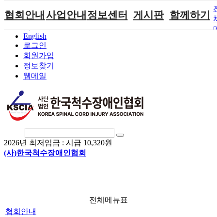
본문 바로가기
협회안내
사업안내
정보센터
게시판
함께하기
홈
English
인사말
단체지원사업
장애계소식
공지사항
후원안내
로그인
연혁
척수장애인재
자료실
직업재활
회원가입안내
회원가입
활지원센터
정보찾기
비전
협회자료실
시도협회소식
자원봉사안내
웹메일
척수장애인직
조직도
함께하는 여
솔루션위원회
업재활
행
상담실
척수장애란?
척수재활연구
포토갤러리
정관
소
자유게시판
찾아오시는길
문화예술위원
회
2026년 최저임금 :
시급 10,320원
국제 교류/개
(사)한국척수장애인협회
발 협력사업
전체메뉴표
협회안내