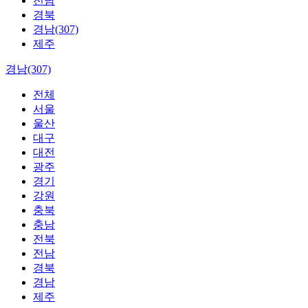
전남
경북
경남(307)
제주
경남(307)
전체
서울
울산
대구
대전
광주
경기
강원
충북
충남
전북
전남
경북
경남
제주