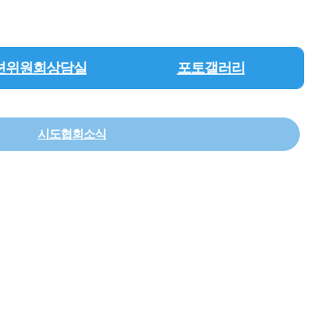
션위원회상담실
포토갤러리
시도협회소식