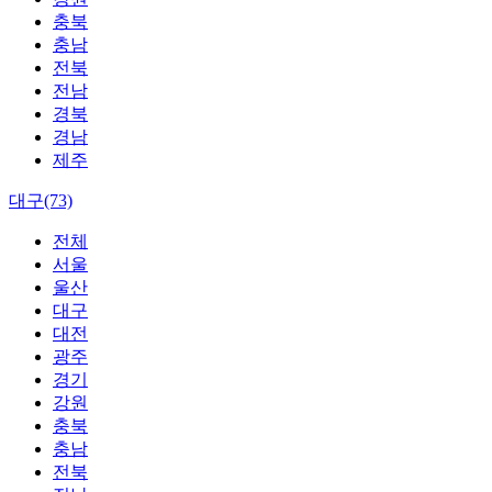
충북
충남
전북
전남
경북
경남
제주
대구(73)
전체
서울
울산
대구
대전
광주
경기
강원
충북
충남
전북