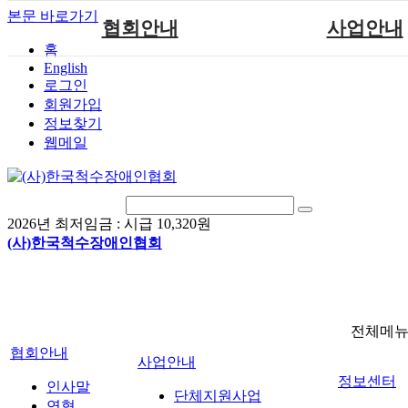
본문 바로가기
협회안내
사업안내
홈
English
인사말
단체지원사업
로그인
연혁
척수장애인재활지
회원가입
정보찾기
비전
척수장애인직업
웹메일
조직도
척수재활연구
척수장애란?
문화예술위원
정관
국제 교류/개발 협
2026년 최저임금 :
시급 10,320원
찾아오시는길
(사)한국척수장애인협회
전체메
협회안내
사업안내
정보센터
인사말
단체지원사업
연혁