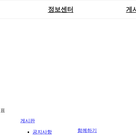
정보센터
게
장애계소식
공지
원센터
자료실
직업
재활
협회자료실
시도협
소
함께하는 여행
솔루션위
회
포토
력사업
자유
뉴표
게시판
함께하기
공지사항