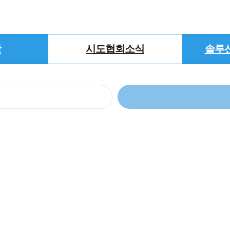
활
시도협회소식
솔루