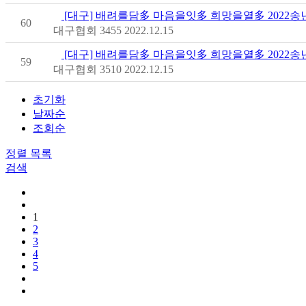
[대구] 배려를담多 마음을잇多 희망을열多 2022송년
60
대구협회
3455
2022.12.15
[대구] 배려를담多 마음을잇多 희망을열多 2022송년
59
대구협회
3510
2022.12.15
초기화
날짜순
조회순
정렬
목록
검색
1
2
3
4
5