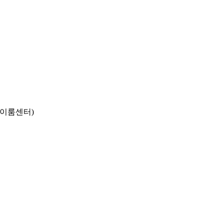
동 이룸센터)