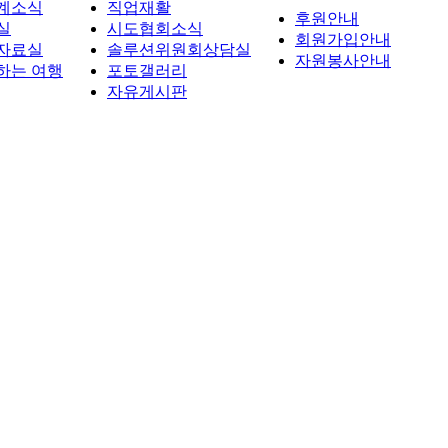
계소식
직업재활
후원안내
실
시도협회소식
회원가입안내
자료실
솔루션위원회상담실
자원봉사안내
하는 여행
포토갤러리
자유게시판