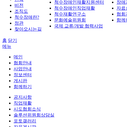
척수장애인재활지원센터
장애
비전
척수장애인직업재활
자료
조직도
척수재활연구소
협회
척수장애란?
문화예술위원회
함께
정관
국제 교류/개발 협력사업
찾아오시는길
홈
닫기
메뉴
메인
협회안내
사업안내
정보센터
게시판
함께하기
공지사항
직업재활
시도협회소식
솔루션위원회상담실
포토갤러리
자유게시판