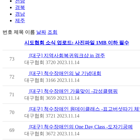
전남
경북
경남
제주
번호
제목
이름
날짜
조회
시도협회 소식 업로드: 사진파일 1MB 이하 필수
[대구] 지역사회복귀워크샵 in 경주
73
대구협회
3720
2023.11.14
[대구] 척수장애인의 날 기념대회
72
대구협회
3166
2023.11.14
[대구] 척수장애인 가을맞이 -감성클램핑
71
대구협회
3659
2023.11.14
[대구] 척수장애인 원데이클래스 -표고버섯따기 체
70
대구협회
3721
2023.11.14
[대구] 척수장애인의 One Day Class -도자기공예
69
대구협회
3672
2023.11.14