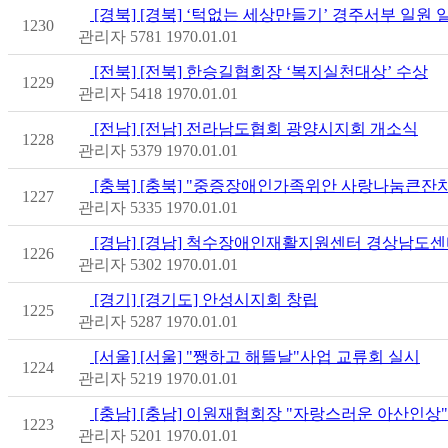
[경북] [경북] ‘턱없는 세상만들기’ 경주서부 일원 
1230
관리자
5781
1970.01.01
[전북] [전북] 한승길협회장 ‘복지실천대상’ 수상
1229
관리자
5418
1970.01.01
[전남] [전남] 전라남도협회 광양시지회 개소식
1228
관리자
5379
1970.01.01
[충북] [충북] "중증장애인가족위안 사랑나눔큰잔
1227
관리자
5335
1970.01.01
[경남] [경남] 척수장애인재활지원센터 경상남도센
1226
관리자
5302
1970.01.01
[경기] [경기도] 안성시지회 창립
1225
관리자
5287
1970.01.01
[서울] [서울] "쨍하고 해뜰날"사업 교류회 실시
1224
관리자
5219
1970.01.01
[충남] [충남] 이원재협회장 "자랑스러운 아산인상
1223
관리자
5201
1970.01.01