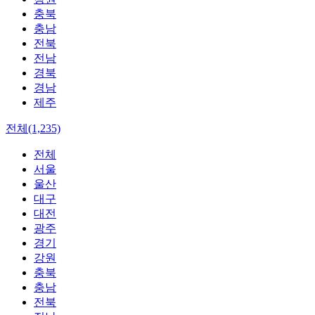
충북
충남
전북
전남
경북
경남
제주
전체(1,235)
전체
서울
울산
대구
대전
광주
경기
강원
충북
충남
전북