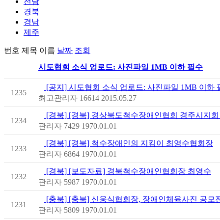
전남
경북
경남
제주
번호
제목
이름
날짜
조회
시도협회 소식 업로드: 사진파일 1MB 이하 필수
[공지] 시도협회 소식 업로드: 사진파일 1MB 이하
1235
최고관리자
16614
2015.05.27
[경북] [경북] 경상북도척수장애인협회 경주시지회
1234
관리자
7429
1970.01.01
[경북] [경북] 척수장애인의 지킴이 최영수협회장
1233
관리자
6864
1970.01.01
[경북] [보도자료] 경북척수장애인협회장 최영수
1232
관리자
5987
1970.01.01
[충북] [충북] 신웅식협회장, 장애인체육사진 공모
1231
관리자
5809
1970.01.01