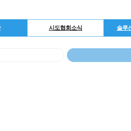
활
시도협회소식
솔루