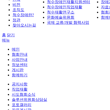
척수장애인재활지원센터
장애
비전
척수장애인직업재활
자료
조직도
척수재활연구소
협회
척수장애란?
문화예술위원회
함께
정관
국제 교류/개발 협력사업
찾아오시는길
홈
닫기
메뉴
메인
협회안내
사업안내
정보센터
게시판
함께하기
공지사항
직업재활
시도협회소식
솔루션위원회상담실
포토갤러리
자유게시판