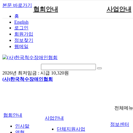
본문 바로가기
협회안내
사업안내
홈
English
인사말
단체지원사업
로그인
연혁
척수장애인재활지
회원가입
정보찾기
비전
척수장애인직업
웹메일
조직도
척수재활연구
척수장애란?
문화예술위원
정관
국제 교류/개발 협
2026년 최저임금 :
시급 10,320원
찾아오시는길
(사)한국척수장애인협회
전체메
협회안내
사업안내
정보센터
인사말
단체지원사업
연혁