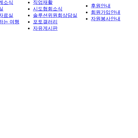
계소식
직업재활
후원안내
실
시도협회소식
회원가입안내
자료실
솔루션위원회상담실
자원봉사안내
하는 여행
포토갤러리
자유게시판