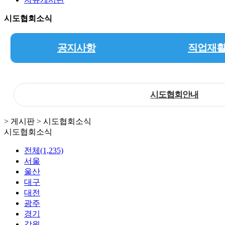
시도협회소식
공지사항
직업재
시도협회안내
> 게시판 > 시도협회소식
시도협회소식
전체(1,235)
서울
울산
대구
대전
광주
경기
강원