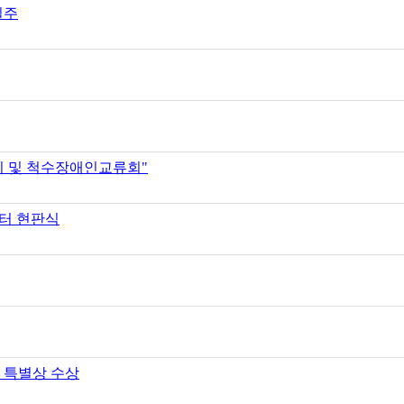
일주
치 및 척수장애인교류회"
터 현판식
" 특별상 수상