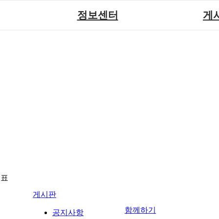
정보센터
게
장애계소식
공지
원센터
자료실
직업
재활
협회자료실
시도협
소
함께하는 여행
솔루션위
회
포토
력사업
자유
뉴표
게시판
함께하기
공지사항