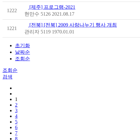
[제주] 프로그램-2021
1222
현만수
5126
2021.08.17
[전북] [전북] 2009 사랑나누기 행사 개최
1221
관리자
5119
1970.01.01
초기화
날짜순
조회순
조회순
검색
1
2
3
4
5
6
7
8