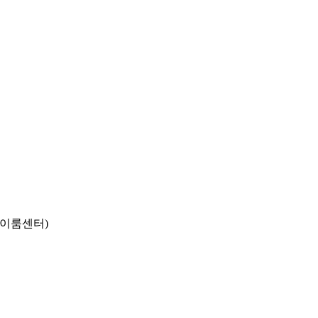
동 이룸센터)