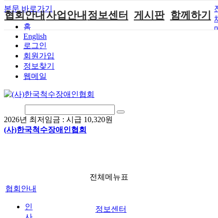
본문 바로가기
협회안내
사업안내
정보센터
게시판
함께하기
홈
English
인사말
단체지원사업
장애계소식
공지사항
후원안내
로그인
연혁
척수장애인재
자료실
직업재활
회원가입안내
회원가입
활지원센터
정보찾기
비전
협회자료실
시도협회소식
자원봉사안내
웹메일
척수장애인직
조직도
함께하는 여
솔루션위원회
업재활
행
상담실
척수장애란?
척수재활연구
포토갤러리
정관
소
자유게시판
2026년 최저임금 :
시급 10,320원
찾아오시는길
문화예술위원
(사)한국척수장애인협회
회
국제 교류/개
발 협력사업
전체메뉴표
협회안내
인
정보센터
사