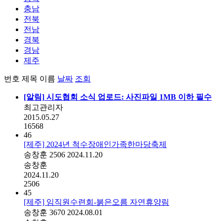
충남
전북
전남
경북
경남
제주
번호
제목
이름
날짜
조회
[알림]
시도협회 소식 업로드: 사진파일 1MB 이하 필수
최고관리자
2015.05.27
16568
46
[제주] 2024년 척수장애인가족한마당축제
송창훈
2506
2024.11.20
송창훈
2024.11.20
2506
45
[제주] 임직원수련회-붉은오름 자연휴양림
송창훈
3670
2024.08.01