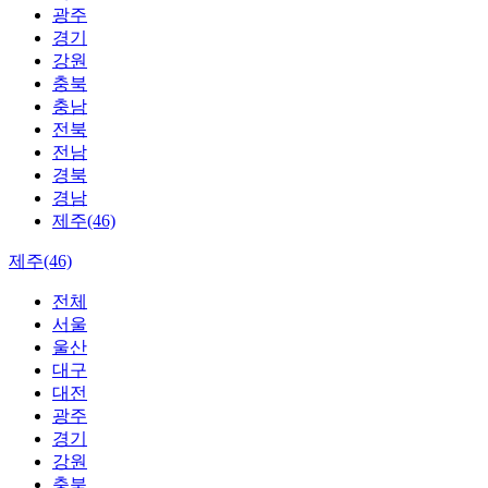
광주
경기
강원
충북
충남
전북
전남
경북
경남
제주(46)
제주(46)
전체
서울
울산
대구
대전
광주
경기
강원
충북