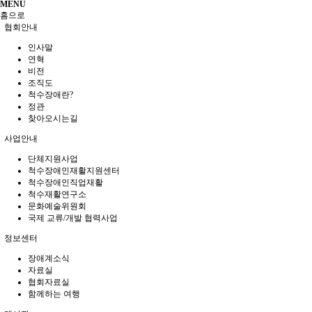
MENU
홈으로
협회안내
인사말
연혁
비전
조직도
척수장애란?
정관
찾아오시는길
사업안내
단체지원사업
척수장애인재활지원센터
척수장애인직업재활
척수재활연구소
문화예술위원회
국제 교류/개발 협력사업
정보센터
장애계소식
자료실
협회자료실
함께하는 여행