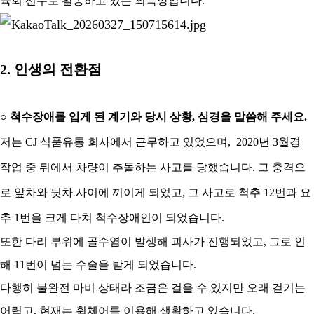
육회 선수로 활동하고 있는 최득상입니다
.
2.
인생의 전환점
○
척수장애를 입게 된 계기와 당시 상황
,
심경을 말씀해 주세요
.
저는
CJ
식품유통 회사에서 근무하고 있었으며,
2020
년
3
월경
작업 중 뒤에서 차량이 추돌하는 사고를 당했습니다
.
그 충격으
로 앞차와 뒷차 사이에 끼이게 되었고
,
그 사고로 척추
12
번과 요
추
1
번을 크게 다쳐 척수장애인이 되었습니다
.
또한 다리 부위에 골수염이 발생해 괴사가 진행되었고
,
그로 인
해
11
번이 넘는 수술을 받게 되었습니다
.
다행히 불완전 마비 상태라 조금은 걸을 수 있지만 오래 걷기는
어렵고
,
현재는 휠체어를 이용해 생활하고 있습니다
.