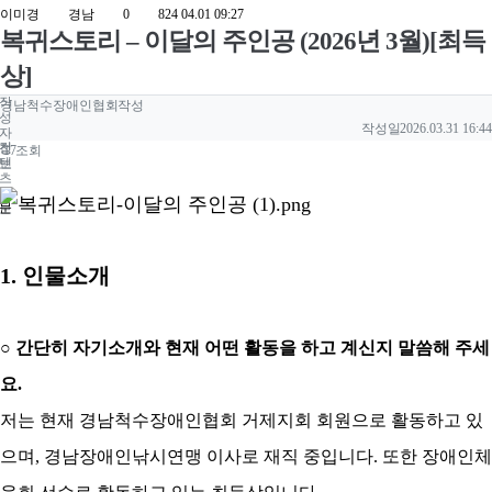
이미경
경남
0
824
04.01 09:27
복귀스토리 – 이달의 주인공 (2026년 3월)[최득
상]
작
경남척수장애인협회
작성
성
작성일
2026.03.31 16:44
자
컨
정
17
조회
텐
보
츠
본
정
문
보
1.
인물소개
○
간단히 자기소개와 현재 어떤 활동을 하고 계신지 말씀해 주세
요
.
저는 현재 경남척수장애인협회 거제지회 회원으로 활동하고 있
으며
, 경남
장애인낚시연맹 이사로 재직 중입니다
.
또한 장애인체