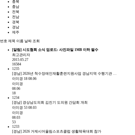
충북
충남
전북
전남
경북
경남
제주
번호
제목
이름
날짜
조회
[알림]
시도협회 소식 업로드: 사진파일 1MB 이하 필수
최고관리자
2015.05.27
16584
1235
[경남] 2026년 척수장애인재활훈련지원사업 경남지역 수행기관 …
이미경
18
08.06
이미경
08.06
18
1234
[경남] 경상남도의회 김진기 도의원 간담회 개최
이미경
53
08.03
이미경
08.03
53
1233
[경남] 2026 거제시어울림스포츠클럽 생활체육대회 참가