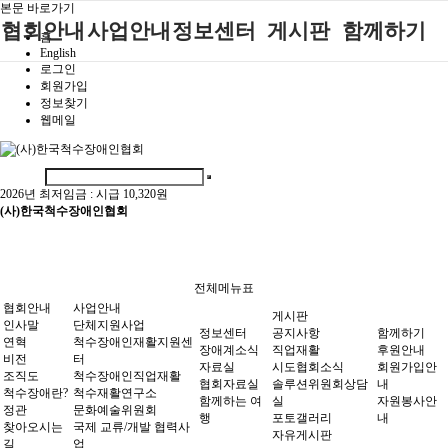
본문 바로가기
협회안내
사업안내
정보센터
게시판
함께하기
홈
English
로그인
인사말
단체지원사업
장애계소식
공지사항
후원안내
회원가입
정보찾기
연혁
척수장애인재
자료실
직업재활
회원가입안내
웹메일
활지원센터
비전
협회자료실
시도협회소식
자원봉사안내
척수장애인직
조직도
함께하는 여
솔루션위원회
업재활
행
상담실
2026년 최저임금 :
시급 10,320원
척수장애란?
척수재활연구
(사)한국척수장애인협회
포토갤러리
정관
소
자유게시판
찾아오시는길
문화예술위원
회
전체메뉴표
국제 교류/개
협회안내
사업안내
게시판
발 협력사업
인사말
단체지원사업
정보센터
공지사항
함께하기
연혁
척수장애인재활지원센
장애계소식
직업재활
후원안내
비전
터
자료실
시도협회소식
회원가입안
조직도
척수장애인직업재활
협회자료실
솔루션위원회상담
내
척수장애란?
척수재활연구소
함께하는 여
실
자원봉사안
정관
문화예술위원회
행
포토갤러리
내
찾아오시는
국제 교류/개발 협력사
자유게시판
길
업