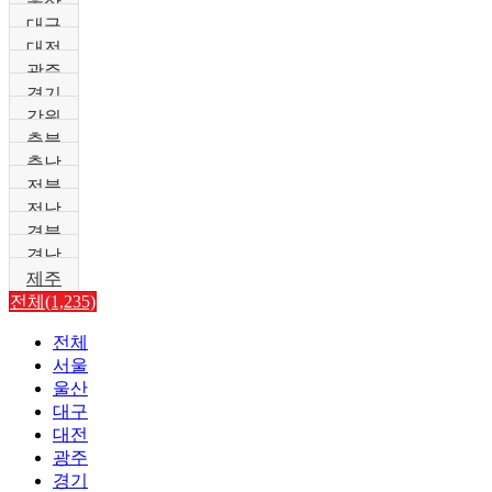
울산
대구
대전
광주
경기
강원
충북
충남
전북
전남
경북
경남
제주
전체(1,235)
전체
서울
울산
대구
대전
광주
경기