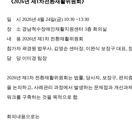
《
2026
년 제
1
차전환재활위원회
》
일 시
2026
년
4
월
24
일
(
금
) 10:30 ~13:30
장 소 경남척수장애인재활지원센터
3
층 회의실
내 용
2026
년 제
1
차 전환재활위원회
참가자 곽경원 법무사
,
김영순 센터장
,
이완식 보장구 대표
,
담 당 이미경 팀장
2026
년 제
1
차 전환재활위원회는 법률
,
당사자
,
보장구
,
편의
을 논의하고
,
사례관리 과정에서 발생하는 문제점과 개선과제
워크를 구축하는 것을 목적으로 함
.
회의내용으로는