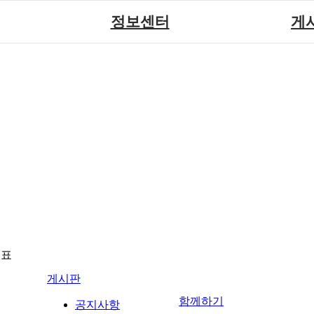
정보센터
게
장애계소식
공지
원센터
자료실
직업
재활
협회자료실
시도협
소
함께하는 여행
솔루션위
회
포토
력사업
자유
뉴표
게시판
함께하기
공지사항