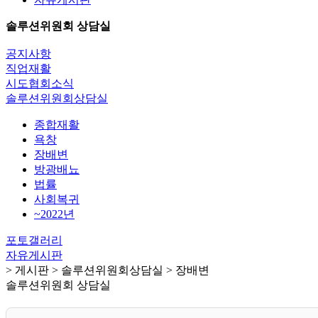
솔루션위원회 상담실
공지사항
직업재활
시도협회소식
솔루션위원회상담실
종합재활
욕창
장배변
방광배뇨
법률
사회복귀
~2022년
포토갤러리
자유게시판
> 게시판 > 솔루션위원회상담실 > 장배변
솔루션위원회 상담실