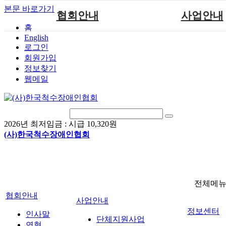
본문 바로가기
협회안내
사업안내
홈
English
인사말
단체지원사업
로그인
연혁
척수장애인재활지
회원가입
정보찾기
비전
척수장애인직업
웹메일
조직도
척수재활연구
척수장애란?
문화예술위원
정관
국제 교류/개발 협
2026년 최저임금 :
시급 10,320원
찾아오시는길
(사)한국척수장애인협회
전체메
협회안내
사업안내
정보센터
인사말
단체지원사업
연혁