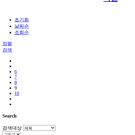
초기화
날짜순
조회순
정렬
검색
6
7
8
9
10
Search
검색대상