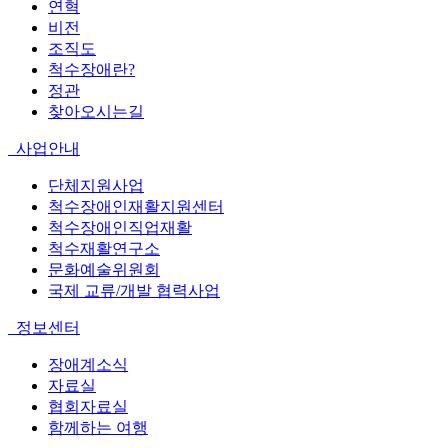
연혁
비전
조직도
척수장애란?
정관
찾아오시는길
사업안내
단체지원사업
척수장애인재활지원센터
척수장애인직업재활
척수재활연구소
문화예술위원회
국제 교류/개발 협력사업
정보센터
장애계소식
자료실
협회자료실
함께하는 여행