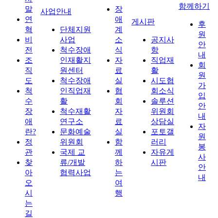
함께하기
말
장
사업안내
연
애
게시판
후
혁
단체지원
계
원
비
사업
소
공지사
안
전
척수장애
식
항
내
조
인재활지
자
직업재
회
직
원센터
료
활
원
도
척수장애
실
시도협
가
척
인직업재
협
회소식
입
수
활
회
솔루션
안
장
척수재활
자
위원회
내
애
연구소
료
상담실
자
란?
문화예술
실
포토갤
원
정
위원회
함
러리
봉
관
국제 교
께
자유게
사
찾
류/개발
하
시판
안
아
협력사업
는
내
오
여
시
행
는
길