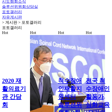
시도협회소식
솔루션위원회상담실
포토갤러리
자유게시판
> 게시판 > 포토갤러리
포토갤러리
Hot
Hot
Hot
Hot
2020 재
척수장애
전국 척
활의료기
인재활지
수장애인
관 간담
원센터
활동가
회
솔루션위
심화교육