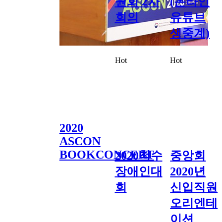
원회 2차
(온라인
회의
유튜브
생중계)
Hot
Hot
2020
ASCON
BOOKCONCERT
2020척수
중앙회
장애인대
2020년
회
신입직원
오리엔테
이션