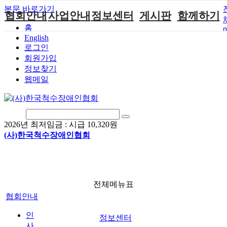
본문 바로가기
협회안내
사업안내
정보센터
게시판
함께하기
홈
English
인사말
단체지원사업
장애계소식
공지사항
후원안내
로그인
연혁
척수장애인재
자료실
직업재활
회원가입안내
회원가입
활지원센터
정보찾기
비전
협회자료실
시도협회소식
자원봉사안내
웹메일
척수장애인직
조직도
함께하는 여
솔루션위원회
업재활
행
상담실
척수장애란?
척수재활연구
포토갤러리
정관
소
자유게시판
2026년 최저임금 :
시급 10,320원
찾아오시는길
문화예술위원
(사)한국척수장애인협회
회
국제 교류/개
발 협력사업
전체메뉴표
협회안내
인
정보센터
사