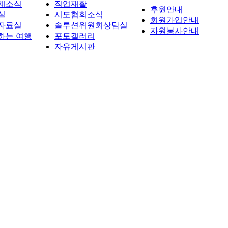
계소식
직업재활
후원안내
실
시도협회소식
회원가입안내
자료실
솔루션위원회상담실
자원봉사안내
하는 여행
포토갤러리
자유게시판