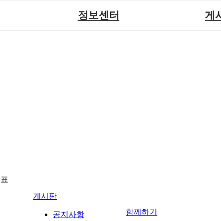
정보센터
게
장애계소식
공지
원센터
자료실
직업
재활
협회자료실
시도협
소
함께하는 여행
솔루션위
회
포토
력사업
자유
뉴표
게시판
함께하기
공지사항