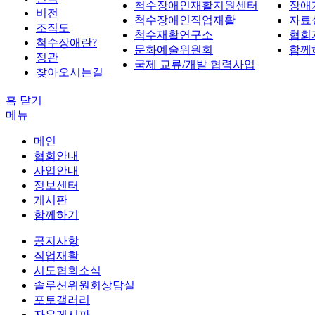
척수장애인재활지원센터
장애
비전
척수장애인직업재활
자료
조직도
척수재활연구소
협회
척수장애란?
문화예술위원회
함께
정관
국제 교류/개발 협력사업
찾아오시는길
홈
닫기
메뉴
메인
협회안내
사업안내
정보센터
게시판
함께하기
공지사항
직업재활
시도협회소식
솔루션위원회상담실
포토갤러리
자유게시판