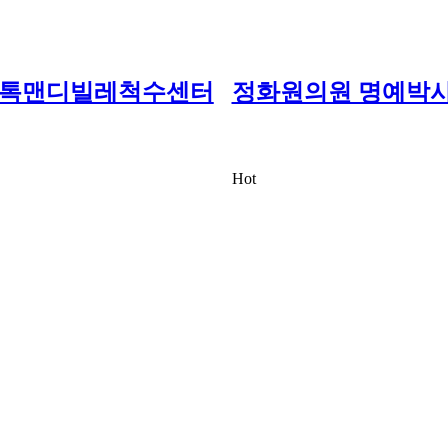
스톡맨디빌레척수센터
정화원의원 명예박사
Hot