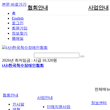
본문 바로가기
협회안내
사업안내
홈
English
인사말
단체지원사업
로그인
연혁
척수장애인재활지
회원가입
정보찾기
비전
척수장애인직업
웹메일
조직도
척수재활연구
척수장애란?
문화예술위원
정관
국제 교류/개발 협
2026년 최저임금 :
시급 10,320원
찾아오시는길
(사)한국척수장애인협회
전체메
협회안내
사업안내
정보센터
인사말
단체지원사업
연혁