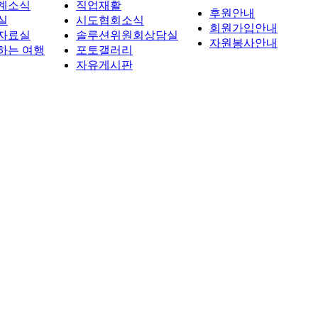
계소식
직업재활
후원안내
실
시도협회소식
회원가입안내
자료실
솔루션위원회상담실
자원봉사안내
하는 여행
포토갤러리
자유게시판