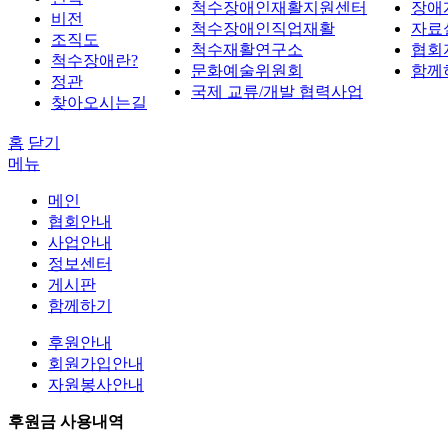
척수장애인재활지원센터
장애
비전
척수장애인직업재활
자료
조직도
척수재활연구소
협회
척수장애란?
문화예술위원회
함께
정관
국제 교류/개발 협력사업
찾아오시는길
홈
닫기
메뉴
메인
협회안내
사업안내
정보센터
게시판
함께하기
후원안내
회원가입안내
자원봉사안내
후원금 사용내역