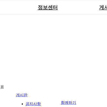
정보센터
게
장애계소식
공지
원센터
자료실
직업
재활
협회자료실
시도협
소
함께하는 여행
솔루션위
회
포토
력사업
자유
뉴표
게시판
함께하기
공지사항