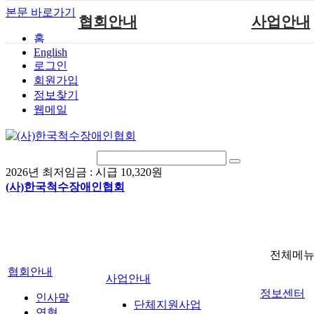
본문 바로가기
협회안내
사업안내
홈
English
인사말
단체지원사업
로그인
연혁
척수장애인재활지
회원가입
정보찾기
비전
척수장애인직업
웹메일
조직도
척수재활연구
척수장애란?
문화예술위원
정관
국제 교류/개발 협
2026년 최저임금 :
시급 10,320원
찾아오시는길
(사)한국척수장애인협회
전체메
협회안내
사업안내
정보센터
인사말
단체지원사업
연혁