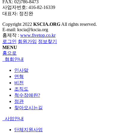
FAX: 02)786-8473
사업자번호: 416-82-16339
대표자: 정진완
Copyright
2022
KSCIA.ORG
All rights reserved.
E-mail: kscia@kscia.org
홈제작 :
www.fivetop.co.kr
로그인
회원가입
정보찾기
MENU
홈으로
협회안내
인사말
연혁
비전
조직도
척수장애란?
정관
찾아오시는길
사업안내
단체지원사업