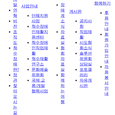
함께하기
말
장
사업안내
연
애
게시판
후
혁
단체지원
계
원
비
사업
소
공지사
안
전
척수장애
식
항
내
조
인재활지
자
직업재
회
직
원센터
료
활
원
도
척수장애
실
시도협
가
척
인직업재
협
회소식
입
수
활
회
솔루션
안
장
척수재활
자
위원회
내
애
연구소
료
상담실
자
란?
문화예술
실
포토갤
원
정
위원회
함
러리
봉
관
국제 교
께
자유게
사
찾
류/개발
하
시판
안
아
협력사업
는
내
오
여
시
행
는
길