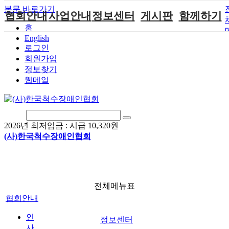
본문 바로가기
협회안내
사업안내
정보센터
게시판
함께하기
홈
English
인사말
단체지원사업
장애계소식
공지사항
후원안내
로그인
연혁
척수장애인재
자료실
직업재활
회원가입안내
회원가입
활지원센터
정보찾기
비전
협회자료실
시도협회소식
자원봉사안내
웹메일
척수장애인직
조직도
함께하는 여
솔루션위원회
업재활
행
상담실
척수장애란?
척수재활연구
포토갤러리
정관
소
자유게시판
2026년 최저임금 :
시급 10,320원
찾아오시는길
문화예술위원
(사)한국척수장애인협회
회
국제 교류/개
발 협력사업
전체메뉴표
협회안내
인
정보센터
사