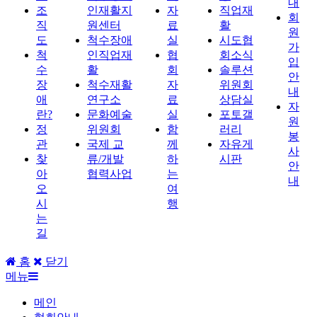
내
조
인재활지
자
직업재
회
직
원센터
료
활
원
도
척수장애
실
시도협
가
척
인직업재
협
회소식
입
수
활
회
솔루션
안
장
척수재활
자
위원회
내
애
연구소
료
상담실
자
란?
문화예술
실
포토갤
원
정
위원회
함
러리
봉
관
국제 교
께
자유게
사
찾
류/개발
하
시판
안
아
협력사업
는
내
오
여
시
행
는
길
홈
닫기
메뉴
메인