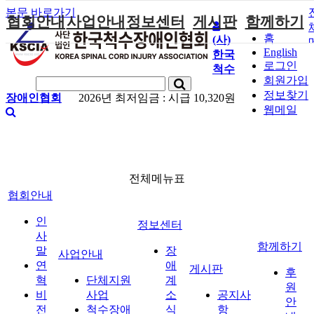
본문 바로가기
협회안내
사업안내
정보센터
게시판
함께하기
홈
(사)
English
한국
인사말
단체지원사업
장애계소식
공지사항
후원안내
로그인
척수
연혁
척수장애인재
자료실
직업재활
회원가입안내
회원가입
활지원센터
정보찾기
장애인협회
2026년 최저임금 :
시급 10,320원
비전
협회자료실
시도협회소식
자원봉사안내
웹메일
척수장애인직
조직도
함께하는 여
솔루션위원회
업재활
행
상담실
척수장애란?
척수재활연구
포토갤러리
정관
소
자유게시판
찾아오시는길
전체메뉴표
문화예술위원
회
협회안내
국제 교류/개
인
정보센터
발 협력사업
사
함께하기
말
장
사업안내
연
애
게시판
후
혁
단체지원
계
원
비
사업
소
공지사
안
전
척수장애
식
항