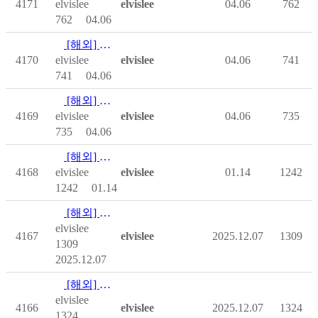
4171
elvislee
elvislee
04.06
762
762
04.06
[해외] New Year, Slightly Better You
4170
elvislee
elvislee
04.06
741
741
04.06
[해외] Funding Accessible Home Modifi…
4169
elvislee
elvislee
04.06
735
735
04.06
[해외] Testing a Semi-Autonomous Whee…
4168
elvislee
elvislee
01.14
1242
1242
01.14
[해외] Managing Pain After SCI
elvislee
4167
elvislee
2025.12.07
1309
1309
2025.12.07
[해외] Designing the Power Wheelchair…
elvislee
4166
elvislee
2025.12.07
1324
1324