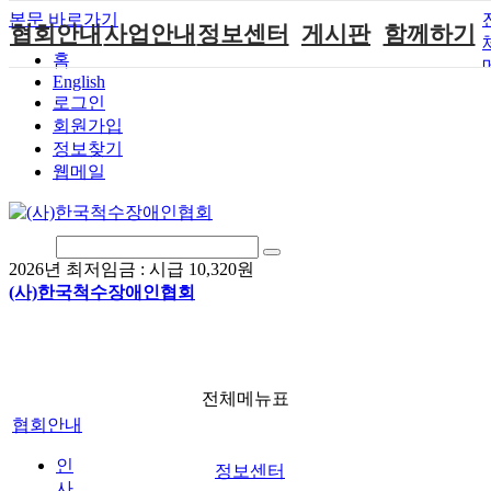
본문 바로가기
협회안내
사업안내
정보센터
게시판
함께하기
홈
English
인사말
단체지원사업
장애계소식
공지사항
후원안내
로그인
연혁
척수장애인재
자료실
직업재활
회원가입안내
회원가입
활지원센터
정보찾기
비전
협회자료실
시도협회소식
자원봉사안내
웹메일
척수장애인직
조직도
함께하는 여
솔루션위원회
업재활
행
상담실
척수장애란?
척수재활연구
포토갤러리
정관
소
자유게시판
2026년 최저임금 :
시급 10,320원
찾아오시는길
문화예술위원
(사)한국척수장애인협회
회
국제 교류/개
발 협력사업
전체메뉴표
협회안내
인
정보센터
사