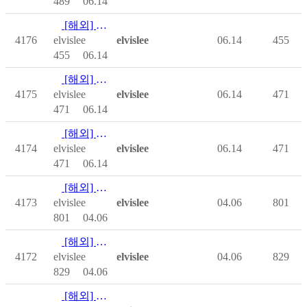
489
06.14
[해외] A Zipperless Sleeping Bag
4176
elvislee
elvislee
06.14
455
455
06.14
[해외] How to Find a Good Doctor
4175
elvislee
elvislee
06.14
471
471
06.14
[해외] Flying in a Wheelcair Gets Clo…
4174
elvislee
elvislee
06.14
471
471
06.14
[해외] Travel & Rec Print Issue
4173
elvislee
elvislee
04.06
801
801
04.06
[해외] How to Stop Breaking Bones
4172
elvislee
elvislee
04.06
829
829
04.06
[해외] Home Workout Products for Whee…