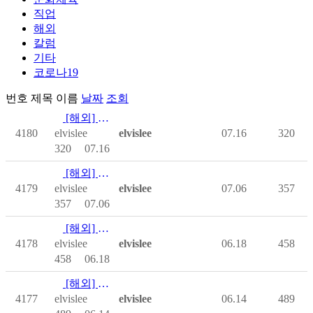
직업
해외
칼럼
기타
코로나19
번호
제목
이름
날짜
조회
[해외] The ADA at 36
4180
elvislee
elvislee
07.16
320
320
07.16
[해외] Battling a Broken Insurance Sy…
4179
elvislee
elvislee
07.06
357
357
07.06
[해외] Wheelchair User --> U.S. Senat…
4178
elvislee
elvislee
06.18
458
458
06.18
[해외] Get the Right Wheelchair Seati…
4177
elvislee
elvislee
06.14
489