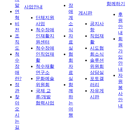
함께하기
말
장
사업안내
연
애
게시판
후
혁
단체지원
계
원
비
사업
소
공지사
안
전
척수장애
식
항
내
조
인재활지
자
직업재
회
직
원센터
료
활
원
도
척수장애
실
시도협
가
척
인직업재
협
회소식
입
수
활
회
솔루션
안
장
척수재활
자
위원회
내
애
연구소
료
상담실
자
란?
문화예술
실
포토갤
원
정
위원회
함
러리
봉
관
국제 교
께
자유게
사
찾
류/개발
하
시판
안
아
협력사업
는
내
오
여
시
행
는
길