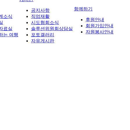
함께하기
공지사항
계소식
직업재활
후원안내
실
시도협회소식
회원가입안내
자료실
솔루션위원회상담실
자원봉사안내
하는 여행
포토갤러리
자유게시판