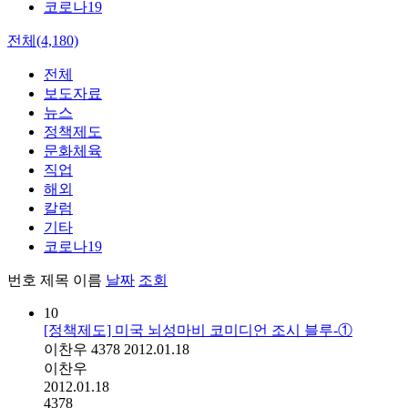
코로나19
전체(4,180)
전체
보도자료
뉴스
정책제도
문화체육
직업
해외
칼럼
기타
코로나19
번호
제목
이름
날짜
조회
10
[정책제도] 미국 뇌성마비 코미디언 조시 블루-①
이찬우
4378
2012.01.18
이찬우
2012.01.18
4378