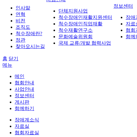
정보센터
인사말
단체지원사업
연혁
척수장애인재활지원센터
장애
비전
척수장애인직업재활
자료
조직도
척수재활연구소
협회
척수장애란?
문화예술위원회
함께
정관
국제 교류/개발 협력사업
찾아오시는길
홈
닫기
메뉴
메인
협회안내
사업안내
정보센터
게시판
함께하기
장애계소식
자료실
협회자료실