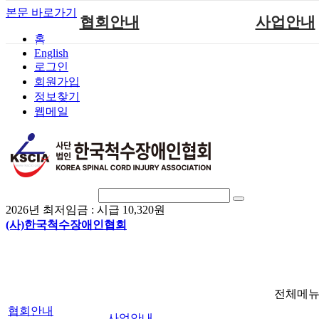
본문 바로가기
협회안내
사업안내
홈
English
인사말
단체지원사업
로그인
연혁
척수장애인재활지
회원가입
정보찾기
비전
척수장애인직업
웹메일
조직도
척수재활연구
척수장애란?
문화예술위원
정관
국제 교류/개발 협
찾아오시는길
2026년 최저임금 :
시급 10,320원
(사)한국척수장애인협회
전체메
협회안내
사업안내