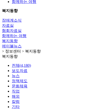
함께하는 여행
복지동향
장애계소식
자료실
협회자료실
함께하는 여행
복지동향
에이블뉴스
> 정보센터 > 복지동향
복지동향
전체(4,180)
보도자료
뉴스
정책제도
문화체육
직업
해외
칼럼
기타