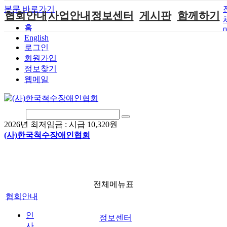
본문 바로가기
협회안내
사업안내
정보센터
게시판
함께하기
홈
English
인사말
단체지원사업
장애계소식
공지사항
후원안내
로그인
연혁
척수장애인재
자료실
직업재활
회원가입안내
회원가입
활지원센터
정보찾기
비전
협회자료실
시도협회소식
자원봉사안내
웹메일
척수장애인직
조직도
함께하는 여
솔루션위원회
업재활
행
상담실
척수장애란?
척수재활연구
포토갤러리
정관
소
자유게시판
2026년 최저임금 :
시급 10,320원
찾아오시는길
문화예술위원
(사)한국척수장애인협회
회
국제 교류/개
발 협력사업
전체메뉴표
협회안내
인
정보센터
사