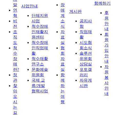
함께하기
말
장
사업안내
연
애
게시판
후
혁
단체지원
계
원
비
사업
소
공지사
안
전
척수장애
식
항
내
조
인재활지
자
직업재
회
직
원센터
료
활
원
도
척수장애
실
시도협
가
척
인직업재
협
회소식
입
수
활
회
솔루션
안
장
척수재활
자
위원회
내
애
연구소
료
상담실
자
란?
문화예술
실
포토갤
원
정
위원회
함
러리
봉
관
국제 교
께
자유게
사
찾
류/개발
하
시판
안
아
협력사업
는
내
오
여
시
행
는
길