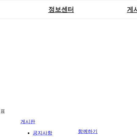
정보센터
게
장애계소식
공지
원센터
자료실
직업
재활
협회자료실
시도협
소
함께하는 여행
솔루션위
회
포토
력사업
자유
뉴표
게시판
함께하기
공지사항