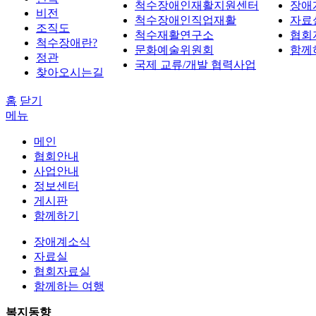
척수장애인재활지원센터
장애
비전
척수장애인직업재활
자료
조직도
척수재활연구소
협회
척수장애란?
문화예술위원회
함께
정관
국제 교류/개발 협력사업
찾아오시는길
홈
닫기
메뉴
메인
협회안내
사업안내
정보센터
게시판
함께하기
장애계소식
자료실
협회자료실
함께하는 여행
복지동향