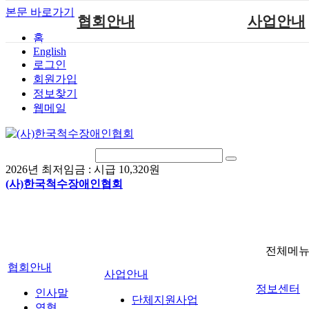
본문 바로가기
협회안내
사업안내
홈
English
인사말
단체지원사업
로그인
연혁
척수장애인재활지
회원가입
정보찾기
비전
척수장애인직업
웹메일
조직도
척수재활연구
척수장애란?
문화예술위원
정관
국제 교류/개발 협
2026년 최저임금 :
시급 10,320원
찾아오시는길
(사)한국척수장애인협회
전체메
협회안내
사업안내
정보센터
인사말
단체지원사업
연혁