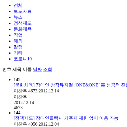
전체
보도자료
뉴스
정책제도
문화체육
직업
해외
칼럼
기타
코로나19
번호
제목
이름
날짜
조회
145
[문화체육] 장애인 창작뮤지컬 ‘ONE&ONE’ 美 성공적 진
이찬우
4673
2012.12.14
이찬우
2012.12.14
4673
144
[정책제도] 장애인콜택시 거주지 제한 없이 이용 가능
이찬우
4056
2012.12.04