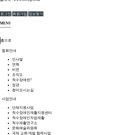
로그인
회원가입
정보찾기
MENU
홈으로
협회안내
인사말
연혁
비전
조직도
척수장애란?
정관
찾아오시는길
사업안내
단체지원사업
척수장애인재활지원센터
척수장애인직업재활
척수재활연구소
문화예술위원회
국제 교류/개발 협력사업