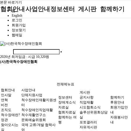
본문 바로가기
협회안내
사업안내
정보센터
게시판
함께하기
홈
English
로그인
인사말
단체지원사업
장애계소식
공지사항
후원안내
회원가입
정보찾기
연혁
척수장애인재
자료실
직업재활
회원가입안내
웹메일
활지원센터
비전
협회자료실
시도협회소식
자원봉사안내
척수장애인직
조직도
함께하는 여
솔루션위원회
업재활
행
상담실
2026년 최저임금 :
시급 10,320원
척수장애란?
척수재활연구
(사)한국척수장애인협회
포토갤러리
정관
소
자유게시판
찾아오시는길
문화예술위원
회
전체메뉴표
국제 교류/개
협회안내
사업안내
게시판
발 협력사업
인사말
단체지원사업
정보센터
공지사항
함께하기
연혁
척수장애인재활지원센
장애계소식
직업재활
후원안내
비전
터
자료실
시도협회소식
회원가입안
조직도
척수장애인직업재활
협회자료실
솔루션위원회상담
내
척수장애란?
척수재활연구소
함께하는 여
실
자원봉사안
정관
문화예술위원회
행
포토갤러리
내
찾아오시는
국제 교류/개발 협력사
자유게시판
길
업