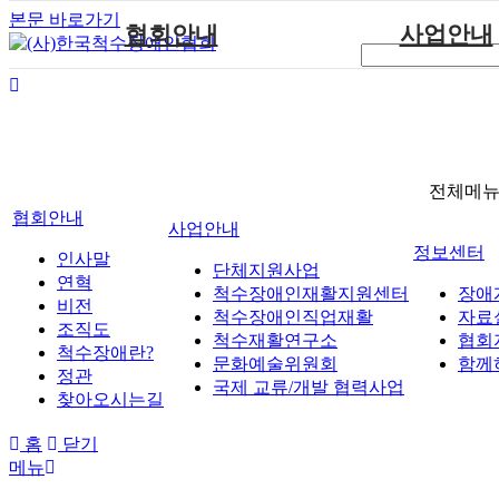
본문 바로가기
협회안내
사업안내
인사말
단체지원사업
연혁
척수장애인재활지
비전
척수장애인직업
조직도
척수재활연구
전체메
협회안내
척수장애란?
문화예술위원
사업안내
정관
국제 교류/개발 협
정보센터
인사말
단체지원사업
찾아오시는길
연혁
척수장애인재활지원센터
장애
비전
척수장애인직업재활
자료
조직도
척수재활연구소
협회
척수장애란?
문화예술위원회
함께
정관
국제 교류/개발 협력사업
찾아오시는길
홈
닫기
메뉴