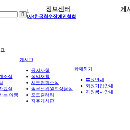
정보센터
게
(사)한국척수장애인협회
장애계소식
공지
원센터
자료실
직업
재활
협회자료실
시도협
소
함께하는 여행
솔루션위
뉴표
회
포토
게시판
력사업
자유
함께하기
공지사항
계소식
직업재활
후원안내
실
시도협회소식
회원가입안내
자료실
솔루션위원회상담실
자원봉사안내
하는 여행
포토갤러리
자유게시판