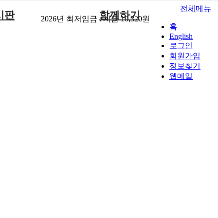
전체메뉴
시판
함께하기
2026년 최저임금 :
시급 10,320원
홈
English
사항
후원안내
로그인
재활
회원가입안내
회원가입
정보찾기
회소식
자원봉사안내
웹메일
원회상담실
갤러리
게시판