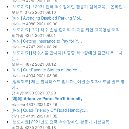
elvislee
4752
2021.09.19
[보도자료] 「2021 전국 척수장애인 활동가 심화교육」 온라인 …
오문지
3725
2021.09.10
[해외] Avenging Disabled Parking Viol…
elvislee
4086
2021.09.06
[보도자료] 초기 척수 손상 환자와 가족을 위한 교육영상 제작
최다솜
4231
2021.09.01
[해외] Getting Insurance to Pay for Y…
elvislee
4747
2021.08.20
[보도자료] [척수人을 만나다]최중증 척수장애인 김근태 씨, “나
는…
오문지
4872
2021.08.12
[해외] Our Favorite Stories of the Ye…
elvislee
4034
2021.08.09
[정책제도] 저는 블랙리스트 입니다._이원준(제2차 포럼 발표 영
상…
정미강
4930
2021.07.29
[해외] Adaptive Pants You'll Actually…
elvislee
4837
2021.07.16
[해외] Quad-Friendly Off-Road Handcyc…
elvislee
4489
2021.07.02
[보도자료] 2021년도 전국 척수장애인 활동가 기본교육
최다솜
4285
2021.06.18