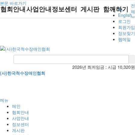
본문 바로가기
전
협회안내
사업안내
정보센터
게시판
함께하기
홈
체
English
메
로그인
뉴
인사말
단체지원사업
장애계소식
공지사항
후원안내
회원가입
정보찾기
연혁
척수장애인재
자료실
직업재활
회원가입안내
웹메일
활지원센터
비전
협회자료실
시도협회소식
자원봉사안내
척수장애인직
조직도
함께하는 여
솔루션위원회
업재활
행
상담실
척수장애란?
척수재활연구
포토갤러리
2026년 최저임금 :
시급 10,320원
정관
소
(사)한국척수장애인협회
자유게시판
찾아오시는길
문화예술위원
회
국제 교류/개
발 협력사업
메뉴
메인
협회안내
사업안내
정보센터
게시판