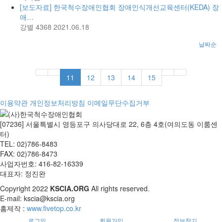
[보도자료] 한국척수장애인협회 장애인식개선교육센터(KEDA) 장
애…
강별
4368
2021.06.18
날짜순
11
12
13
14
15
이용약관
개인정보처리방침
이메일무단수집거부
[07236] 서울특별시 영등포구 의사당대로 22, 6층 4호(여의도동 이룸센
터)
TEL: 02)786-8483
FAX: 02)786-8473
사업자번호: 416-82-16339
대표자: 정진완
Copyright
2022
KSCIA.ORG
All rights reserved.
E-mail: kscia@kscia.org
홈제작 :
www.fivetop.co.kr
로그인
회원가입
정보찾기