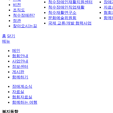
척수장애인재활지원센터
장애
비전
척수장애인직업재활
자료
조직도
척수재활연구소
협회
척수장애란?
문화예술위원회
함께
정관
국제 교류/개발 협력사업
찾아오시는길
홈
닫기
메뉴
메인
협회안내
사업안내
정보센터
게시판
함께하기
장애계소식
자료실
협회자료실
함께하는 여행
복지동향