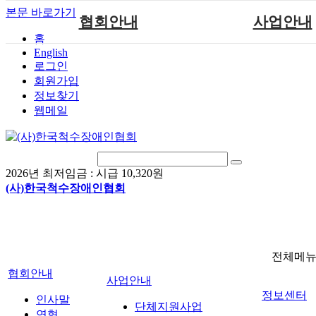
본문 바로가기
협회안내
사업안내
홈
English
인사말
단체지원사업
로그인
연혁
척수장애인재활지
회원가입
정보찾기
비전
척수장애인직업
웹메일
조직도
척수재활연구
척수장애란?
문화예술위원
정관
국제 교류/개발 협
2026년 최저임금 :
시급 10,320원
찾아오시는길
(사)한국척수장애인협회
전체메
협회안내
사업안내
정보센터
인사말
단체지원사업
연혁