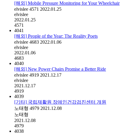
[해외] Mobile Pressure Monitoring for Your Wheelchair
elvislee
4571
2022.01.25
elvislee
2022.01.25
4571
4041
[해외] People of the Year: The Reality Poets
elvislee
4683
2022.01.06
elvislee
2022.01.06
4683
4040
[해외] New Power Chairs Promise a Better Ride
elvislee
4919
2021.12.17
elvislee
2021.12.17
4919
4039
[기타] 국립재활원 장애인건강검진센터 개원
노태형
4979
2021.12.08
노태형
2021.12.08
4979
4038