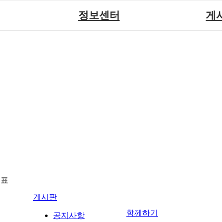
정보센터
게
장애계소식
공지
원센터
자료실
직업
재활
협회자료실
시도협
소
함께하는 여행
솔루션위
회
포토
력사업
자유
뉴표
게시판
함께하기
공지사항