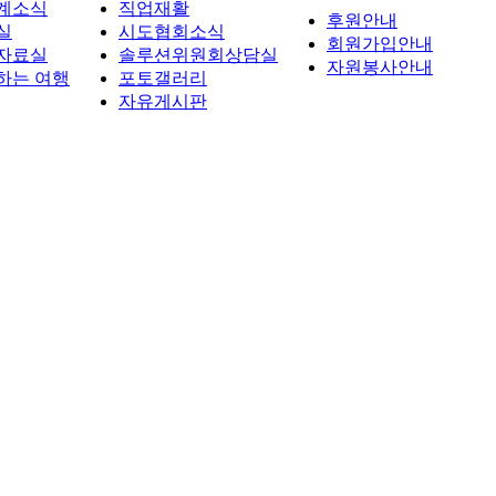
계소식
직업재활
후원안내
실
시도협회소식
회원가입안내
자료실
솔루션위원회상담실
자원봉사안내
하는 여행
포토갤러리
자유게시판