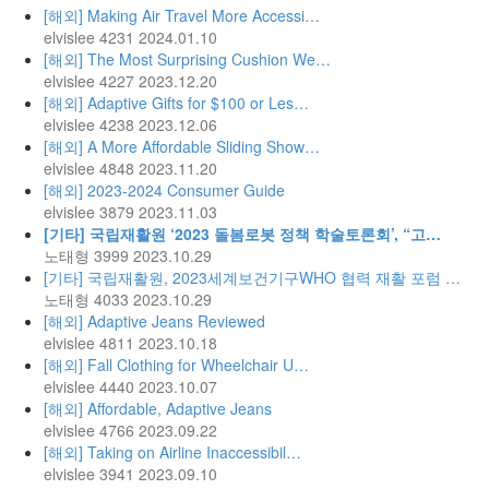
[해외] Making Air Travel More Accessi…
elvislee
4231
2024.01.10
[해외] The Most Surprising Cushion We…
elvislee
4227
2023.12.20
[해외] Adaptive Gifts for $100 or Les…
elvislee
4238
2023.12.06
[해외] A More Affordable Sliding Show…
elvislee
4848
2023.11.20
[해외] 2023-2024 Consumer Guide
elvislee
3879
2023.11.03
[기타] 국립재활원 ‘2023 돌봄로봇 정책 학술토론회’, “고…
노태형
3999
2023.10.29
[기타] 국립재활원, 2023세계보건기구WHO 협력 재활 포럼 …
노태형
4033
2023.10.29
[해외] Adaptive Jeans Reviewed
elvislee
4811
2023.10.18
[해외] Fall Clothing for Wheelchair U…
elvislee
4440
2023.10.07
[해외] Affordable, Adaptive Jeans
elvislee
4766
2023.09.22
[해외] Taking on Airline Inaccessibil…
elvislee
3941
2023.09.10