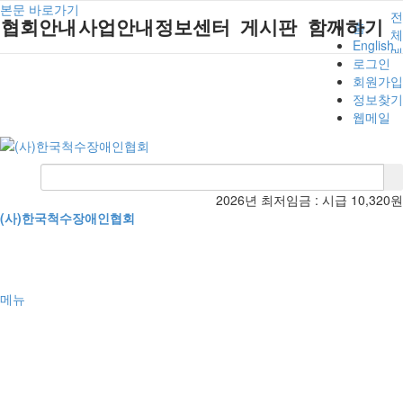
본문 바로가기
전
협회안내
사업안내
정보센터
게시판
함께하기
홈
체
English
메
로그인
뉴
인사말
단체지원사업
장애계소식
공지사항
후원안내
회원가입
정보찾기
연혁
척수장애인재
자료실
직업재활
회원가입안내
웹메일
활지원센터
비전
협회자료실
시도협회소식
자원봉사안내
척수장애인직
조직도
함께하는 여
솔루션위원회
업재활
행
상담실
척수장애란?
척수재활연구
포토갤러리
2026년 최저임금 :
시급 10,320원
정관
소
(사)한국척수장애인협회
자유게시판
찾아오시는길
문화예술위원
회
국제 교류/개
발 협력사업
메뉴