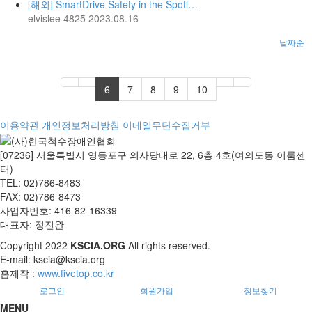
[해외] SmartDrive Safety in the Spotl…
elvislee
4825
2023.08.16
날짜순
6
7
8
9
10
이용약관
개인정보처리방침
이메일무단수집거부
[07236] 서울특별시 영등포구 의사당대로 22, 6층 4호(여의도동 이룸센
터)
TEL: 02)786-8483
FAX: 02)786-8473
사업자번호: 416-82-16339
대표자: 정진완
Copyright
2022
KSCIA.ORG
All rights reserved.
E-mail: kscia@kscia.org
홈제작 :
www.fivetop.co.kr
로그인
회원가입
정보찾기
MENU