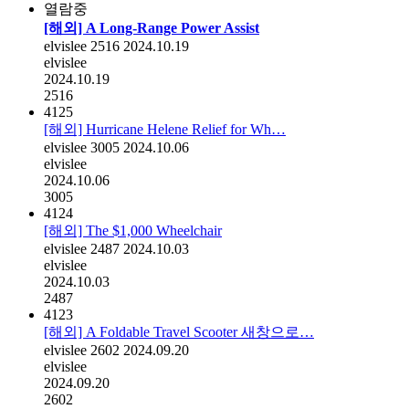
열람중
[해외] A Long-Range Power Assist
elvislee
2516
2024.10.19
elvislee
2024.10.19
2516
4125
[해외] Hurricane Helene Relief for Wh…
elvislee
3005
2024.10.06
elvislee
2024.10.06
3005
4124
[해외] The $1,000 Wheelchair
elvislee
2487
2024.10.03
elvislee
2024.10.03
2487
4123
[해외] A Foldable Travel Scooter 새창으로…
elvislee
2602
2024.09.20
elvislee
2024.09.20
2602