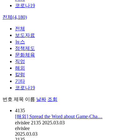
코로나19
전체(4,180)
전체
보도자료
뉴스
정책제도
문화체육
직업
해외
칼럼
기타
코로나19
번호
제목
이름
날짜
조회
4135
[해외] Spread the Word about Game-Cha…
elvislee
2135
2025.03.03
elvislee
2025.03.03
2135