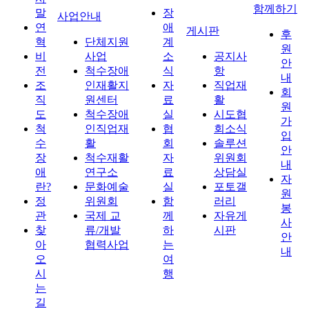
함께하기
말
장
사업안내
연
애
게시판
후
혁
단체지원
계
원
비
사업
소
공지사
안
전
척수장애
식
항
내
조
인재활지
자
직업재
회
직
원센터
료
활
원
도
척수장애
실
시도협
가
척
인직업재
협
회소식
입
수
활
회
솔루션
안
장
척수재활
자
위원회
내
애
연구소
료
상담실
자
란?
문화예술
실
포토갤
원
정
위원회
함
러리
봉
관
국제 교
께
자유게
사
찾
류/개발
하
시판
안
아
협력사업
는
내
오
여
시
행
는
길