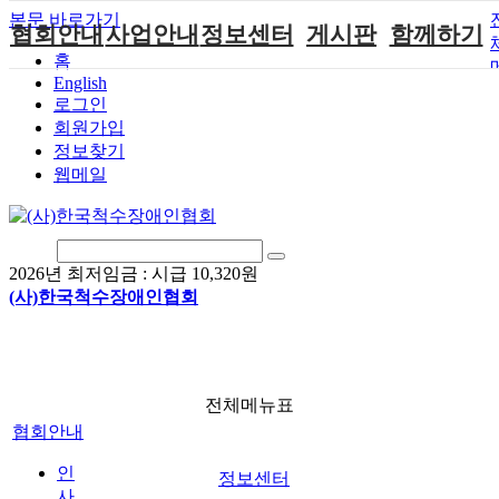
본문 바로가기
협회안내
사업안내
정보센터
게시판
함께하기
홈
English
인사말
단체지원사업
장애계소식
공지사항
후원안내
로그인
연혁
척수장애인재
자료실
직업재활
회원가입안내
회원가입
활지원센터
정보찾기
비전
협회자료실
시도협회소식
자원봉사안내
웹메일
척수장애인직
조직도
함께하는 여
솔루션위원회
업재활
행
상담실
척수장애란?
척수재활연구
포토갤러리
정관
소
자유게시판
2026년 최저임금 :
시급 10,320원
찾아오시는길
문화예술위원
(사)한국척수장애인협회
회
국제 교류/개
발 협력사업
전체메뉴표
협회안내
인
정보센터
사