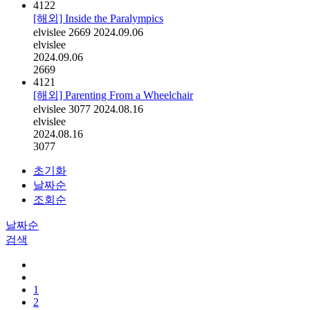
4122
[해외] Inside the Paralympics
elvislee
2669
2024.09.06
elvislee
2024.09.06
2669
4121
[해외] Parenting From a Wheelchair
elvislee
3077
2024.08.16
elvislee
2024.08.16
3077
초기화
날짜순
조회순
날짜순
검색
1
2