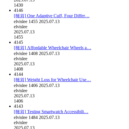
1430
4146
[해외] One Adaptive Cuff, Four Differ…
elvislee
1455
2025.07.13
elvislee
2025.07.13
1455
4145
[해외] Affordable Wheelchair Wheels a…
elvislee
1408
2025.07.13
elvislee
2025.07.13
1408
4144
[해외] Weight Loss for Wheelchair Use…
elvislee
1406
2025.07.13
elvislee
2025.07.13
1406
4143
[해외] Testing Smartwatch Accessibili…
elvislee
1484
2025.07.13
elvislee
2025.07.13