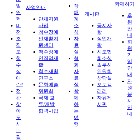
함께하기
말
장
사업안내
연
애
게시판
후
혁
단체지원
계
원
비
사업
소
공지사
안
전
척수장애
식
항
내
조
인재활지
자
직업재
회
직
원센터
료
활
원
도
척수장애
실
시도협
가
척
인직업재
협
회소식
입
수
활
회
솔루션
안
장
척수재활
자
위원회
내
애
연구소
료
상담실
자
란?
문화예술
실
포토갤
원
정
위원회
함
러리
봉
관
국제 교
께
자유게
사
찾
류/개발
하
시판
안
아
협력사업
는
내
오
여
시
행
는
길