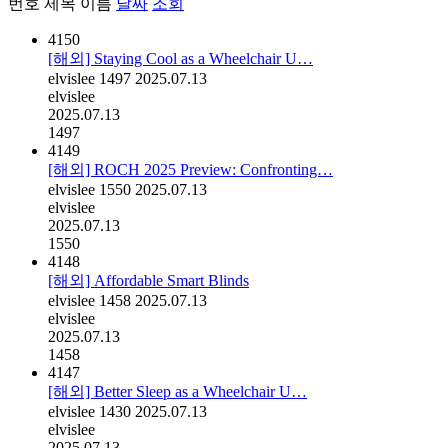
번호
제목
이름
날짜
조회
4150
[해외] Staying Cool as a Wheelchair U…
elvislee
1497
2025.07.13
elvislee
2025.07.13
1497
4149
[해외] ROCH 2025 Preview: Confronting…
elvislee
1550
2025.07.13
elvislee
2025.07.13
1550
4148
[해외] Affordable Smart Blinds
elvislee
1458
2025.07.13
elvislee
2025.07.13
1458
4147
[해외] Better Sleep as a Wheelchair U…
elvislee
1430
2025.07.13
elvislee
2025.07.13