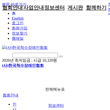
본문 바로가기
협회안내
사업안내
정보센터
게시판
함께하기
홈
English
인사말
단체지원사업
장애계소식
공지사항
후원안내
로그인
연혁
척수장애인재
자료실
직업재활
회원가입안내
회원가입
활지원센터
정보찾기
비전
협회자료실
시도협회소식
자원봉사안내
웹메일
척수장애인직
조직도
함께하는 여
솔루션위원회
업재활
행
상담실
척수장애란?
척수재활연구
포토갤러리
정관
소
자유게시판
2026년 최저임금 :
시급 10,320원
찾아오시는길
문화예술위원
(사)한국척수장애인협회
회
국제 교류/개
발 협력사업
전체메뉴표
협회안내
인
정보센터
사