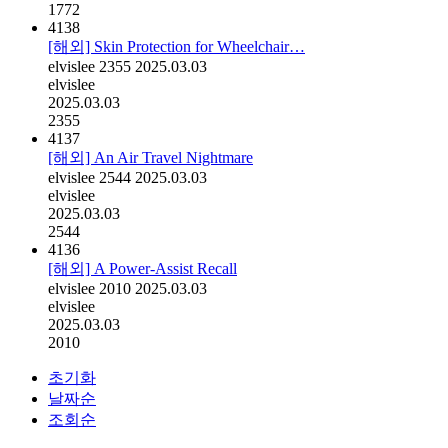
1772
4138
[해외] Skin Protection for Wheelchair…
elvislee
2355
2025.03.03
elvislee
2025.03.03
2355
4137
[해외] An Air Travel Nightmare
elvislee
2544
2025.03.03
elvislee
2025.03.03
2544
4136
[해외] A Power-Assist Recall
elvislee
2010
2025.03.03
elvislee
2025.03.03
2010
초기화
날짜순
조회순