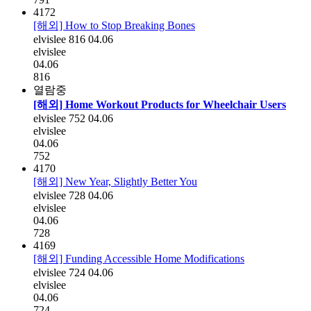
4172
[해외] How to Stop Breaking Bones
elvislee
816
04.06
elvislee
04.06
816
열람중
[해외] Home Workout Products for Wheelchair Users
elvislee
752
04.06
elvislee
04.06
752
4170
[해외] New Year, Slightly Better You
elvislee
728
04.06
elvislee
04.06
728
4169
[해외] Funding Accessible Home Modifications
elvislee
724
04.06
elvislee
04.06
724