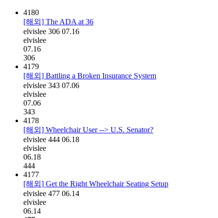
4180
[해외] The ADA at 36
elvislee
306
07.16
elvislee
07.16
306
4179
[해외] Battling a Broken Insurance System
elvislee
343
07.06
elvislee
07.06
343
4178
[해외] Wheelchair User --> U.S. Senator?
elvislee
444
06.18
elvislee
06.18
444
4177
[해외] Get the Right Wheelchair Seating Setup
elvislee
477
06.14
elvislee
06.14