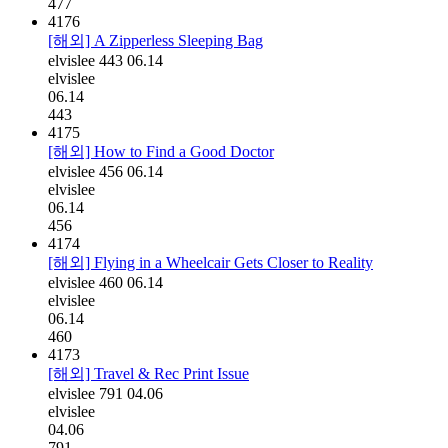
477
4176
[해외] A Zipperless Sleeping Bag
elvislee
443
06.14
elvislee
06.14
443
4175
[해외] How to Find a Good Doctor
elvislee
456
06.14
elvislee
06.14
456
4174
[해외] Flying in a Wheelcair Gets Closer to Reality
elvislee
460
06.14
elvislee
06.14
460
4173
[해외] Travel & Rec Print Issue
elvislee
791
04.06
elvislee
04.06
791