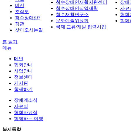
척수장애인재활지원센터
장애
비전
척수장애인직업재활
자료
조직도
척수재활연구소
협회
척수장애란?
문화예술위원회
함께
정관
국제 교류/개발 협력사업
찾아오시는길
홈
닫기
메뉴
메인
협회안내
사업안내
정보센터
게시판
함께하기
장애계소식
자료실
협회자료실
함께하는 여행
복지동향