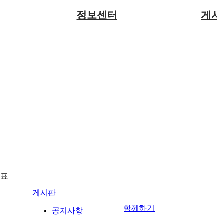
정보센터
게
장애계소식
공지
원센터
자료실
직업
재활
협회자료실
시도협
소
함께하는 여행
솔루션위
회
포토
력사업
자유
뉴표
게시판
함께하기
공지사항