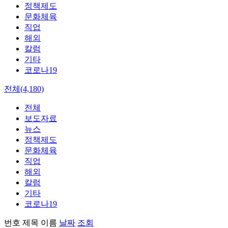
정책제도
문화체육
직업
해외
칼럼
기타
코로나19
전체(4,180)
전체
보도자료
뉴스
정책제도
문화체육
직업
해외
칼럼
기타
코로나19
번호
제목
이름
날짜
조회