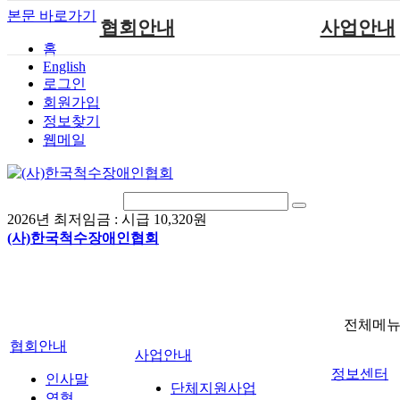
본문 바로가기
협회안내
사업안내
홈
English
인사말
단체지원사업
로그인
연혁
척수장애인재활지
회원가입
정보찾기
비전
척수장애인직업
웹메일
조직도
척수재활연구
척수장애란?
문화예술위원
정관
국제 교류/개발 협
2026년 최저임금 :
시급 10,320원
찾아오시는길
(사)한국척수장애인협회
전체메
협회안내
사업안내
정보센터
인사말
단체지원사업
연혁