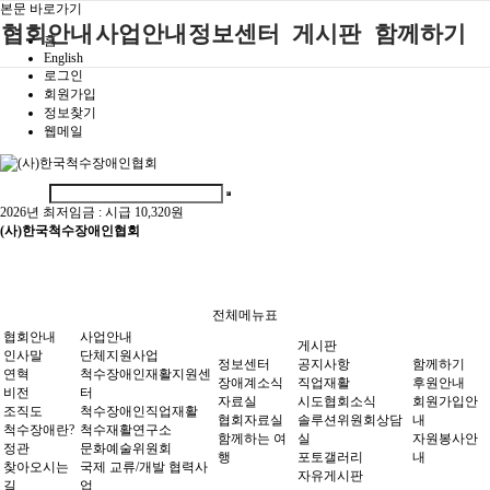
본문 바로가기
협회안내
사업안내
정보센터
게시판
함께하기
홈
English
로그인
인사말
단체지원사업
장애계소식
공지사항
후원안내
회원가입
정보찾기
연혁
척수장애인재
자료실
직업재활
회원가입안내
웹메일
활지원센터
비전
협회자료실
시도협회소식
자원봉사안내
척수장애인직
조직도
함께하는 여
솔루션위원회
업재활
행
상담실
2026년 최저임금 :
시급 10,320원
척수장애란?
척수재활연구
(사)한국척수장애인협회
포토갤러리
정관
소
자유게시판
찾아오시는길
문화예술위원
회
전체메뉴표
국제 교류/개
협회안내
사업안내
게시판
발 협력사업
인사말
단체지원사업
정보센터
공지사항
함께하기
연혁
척수장애인재활지원센
장애계소식
직업재활
후원안내
비전
터
자료실
시도협회소식
회원가입안
조직도
척수장애인직업재활
협회자료실
솔루션위원회상담
내
척수장애란?
척수재활연구소
함께하는 여
실
자원봉사안
정관
문화예술위원회
행
포토갤러리
내
찾아오시는
국제 교류/개발 협력사
자유게시판
길
업