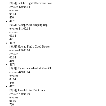
[해외] Get the Right Wheelchair Seati…
elvislee
470
06.14
elvislee
06.14
470
4176
[해외] A Zipperless Sleeping Bag
elvislee
441
06.14
elvislee
06.14
441
4175
[해외] How to Find a Good Doctor
elvislee
449
06.14
elvislee
06.14
449
4174
[해외] Flying in a Wheelcair Gets Clo…
elvislee
449
06.14
elvislee
06.14
449
4173
[해외] Travel & Rec Print Issue
elvislee
790
04.06
elvislee
04.06
790