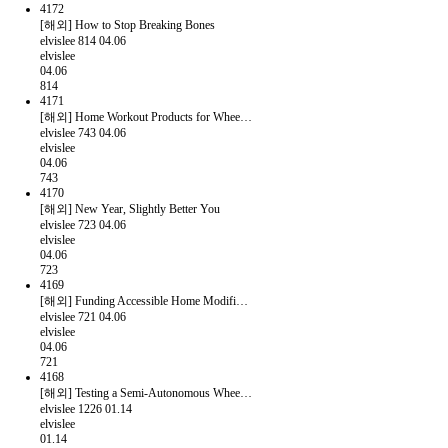
4172
[해외] How to Stop Breaking Bones
elvislee
814
04.06
elvislee
04.06
814
4171
[해외] Home Workout Products for Whee…
elvislee
743
04.06
elvislee
04.06
743
4170
[해외] New Year, Slightly Better You
elvislee
723
04.06
elvislee
04.06
723
4169
[해외] Funding Accessible Home Modifi…
elvislee
721
04.06
elvislee
04.06
721
4168
[해외] Testing a Semi-Autonomous Whee…
elvislee
1226
01.14
elvislee
01.14