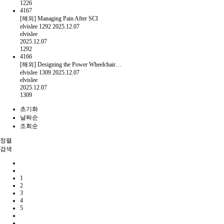
1226
4167
[해외] Managing Pain After SCI
elvislee
1292
2025.12.07
elvislee
2025.12.07
1292
4166
[해외] Designing the Power Wheelchair…
elvislee
1309
2025.12.07
elvislee
2025.12.07
1309
초기화
날짜순
조회순
정렬
검색
1
2
3
4
5