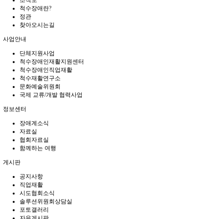
조직도
척수장애란?
정관
찾아오시는길
사업안내
단체지원사업
척수장애인재활지원센터
척수장애인직업재활
척수재활연구소
문화예술위원회
국제 교류/개발 협력사업
정보센터
장애계소식
자료실
협회자료실
함께하는 여행
게시판
공지사항
직업재활
시도협회소식
솔루션위원회상담실
포토갤러리
자유게시판