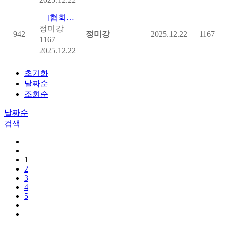
[협회제작영상] [휠체어스킬 영상 매뉴얼 보급] 옮겨앉기(트랜스퍼)
정미강
942
정미강
2025.12.22
1167
1167
2025.12.22
초기화
날짜순
조회순
날짜순
검색
1
2
3
4
5