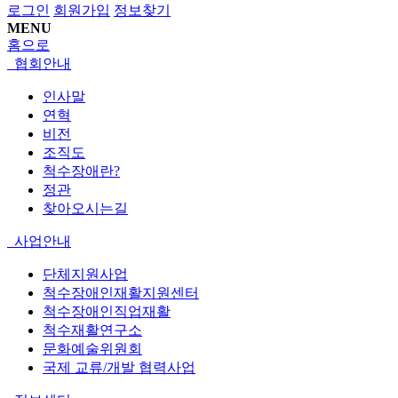
로그인
회원가입
정보찾기
MENU
홈으로
협회안내
인사말
연혁
비전
조직도
척수장애란?
정관
찾아오시는길
사업안내
단체지원사업
척수장애인재활지원센터
척수장애인직업재활
척수재활연구소
문화예술위원회
국제 교류/개발 협력사업