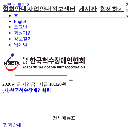
본문 바로가기
협회안내
사업안내
정보센터
게시판
함께하기
홈
English
인사말
단체지원사업
장애계소식
공지사항
후원안내
로그인
연혁
척수장애인재
자료실
직업재활
회원가입안내
회원가입
활지원센터
정보찾기
비전
협회자료실
시도협회소식
자원봉사안내
웹메일
척수장애인직
조직도
함께하는 여
솔루션위원회
업재활
행
상담실
척수장애란?
척수재활연구
포토갤러리
정관
소
자유게시판
찾아오시는길
문화예술위원
회
2026년 최저임금 :
시급 10,320원
국제 교류/개
(사)한국척수장애인협회
발 협력사업
전체메뉴표
협회안내