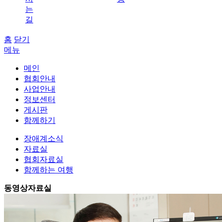
는
길
홈
닫기
메뉴
메인
협회안내
사업안내
정보센터
게시판
함께하기
장애계소식
자료실
협회자료실
함께하는 여행
동영상자료실