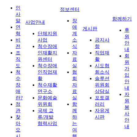
인
정보센터
사
함께하기
말
장
사업안내
연
애
게시판
후
혁
단체지원
계
원
비
사업
소
공지사
안
전
척수장애
식
항
내
조
인재활지
자
직업재
회
직
원센터
료
활
원
도
척수장애
실
시도협
가
척
인직업재
협
회소식
입
수
활
회
솔루션
안
장
척수재활
자
위원회
내
애
연구소
료
상담실
자
란?
문화예술
실
포토갤
원
정
위원회
함
러리
봉
관
국제 교
께
자유게
사
찾
류/개발
하
시판
안
아
협력사업
는
내
오
여
시
행