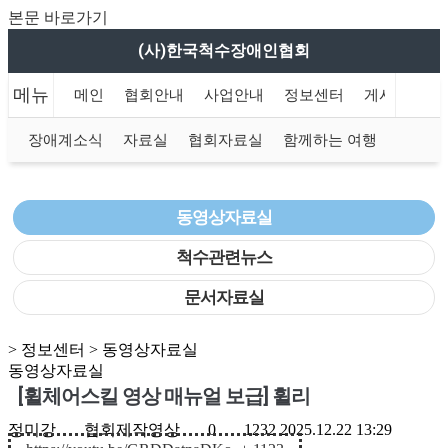
본문 바로가기
(사)한국척수장애인협회
메뉴
메인
협회안내
사업안내
정보센터
게시판
함
장애계소식
자료실
협회자료실
함께하는 여행
동영상자료실
척수관련뉴스
문서자료실
> 정보센터 > 동영상자료실
동영상자료실
[휠체어스킬 영상 매뉴얼 보급] 휠리
정미강
협회제작영상
0
1232
2025.12.22 13:29