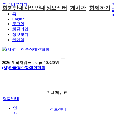
본문 바로가기
협회안내
사업안내
정보센터
게시판
함께하기
홈
English
인사말
단체지원사업
장애계소식
공지사항
후원안내
로그인
연혁
척수장애인재
자료실
직업재활
회원가입안내
회원가입
활지원센터
정보찾기
비전
협회자료실
시도협회소식
자원봉사안내
웹메일
척수장애인직
조직도
함께하는 여
솔루션위원회
업재활
행
상담실
척수장애란?
척수재활연구
포토갤러리
정관
소
자유게시판
2026년 최저임금 :
시급 10,320원
찾아오시는길
문화예술위원
(사)한국척수장애인협회
회
국제 교류/개
발 협력사업
전체메뉴표
협회안내
인
정보센터
사