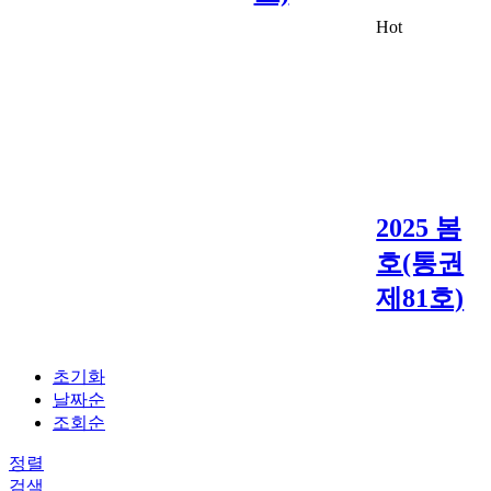
Hot
2025 봄
호(통권
제81호)
초기화
날짜순
조회순
정렬
검색