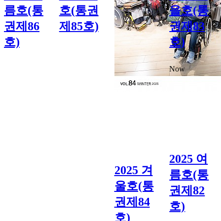
름호(통
호(통권
을호(통
권제86
제85호)
권제83
호)
호)
Now
2025 여
2025 겨
름호(통
울호(통
권제82
권제84
호)
호)