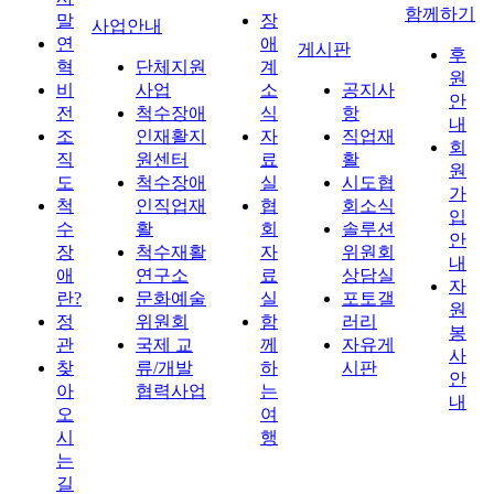
함께하기
말
장
사업안내
연
애
게시판
후
혁
단체지원
계
원
비
사업
소
공지사
안
전
척수장애
식
항
내
조
인재활지
자
직업재
회
직
원센터
료
활
원
도
척수장애
실
시도협
가
척
인직업재
협
회소식
입
수
활
회
솔루션
안
장
척수재활
자
위원회
내
애
연구소
료
상담실
자
란?
문화예술
실
포토갤
원
정
위원회
함
러리
봉
관
국제 교
께
자유게
사
찾
류/개발
하
시판
안
아
협력사업
는
내
오
여
시
행
는
길