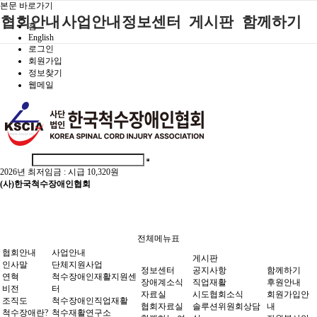
본문 바로가기
협회안내
사업안내
정보센터
게시판
함께하기
홈
English
로그인
인사말
단체지원사업
장애계소식
공지사항
후원안내
회원가입
정보찾기
연혁
척수장애인재
자료실
직업재활
회원가입안내
웹메일
활지원센터
비전
협회자료실
시도협회소식
자원봉사안내
척수장애인직
조직도
함께하는 여
솔루션위원회
업재활
행
상담실
척수장애란?
척수재활연구
포토갤러리
정관
소
2026년 최저임금 :
시급 10,320원
자유게시판
찾아오시는길
문화예술위원
(사)한국척수장애인협회
회
국제 교류/개
발 협력사업
전체메뉴표
협회안내
사업안내
게시판
인사말
단체지원사업
정보센터
공지사항
함께하기
연혁
척수장애인재활지원센
장애계소식
직업재활
후원안내
비전
터
자료실
시도협회소식
회원가입안
조직도
척수장애인직업재활
협회자료실
솔루션위원회상담
내
척수장애란?
척수재활연구소