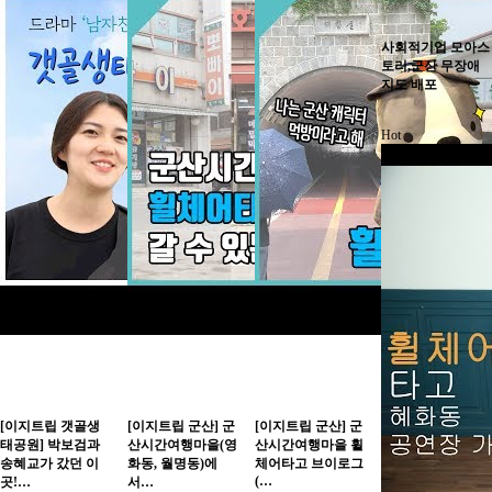
사회적기업 모아스
토리,군산 무장애
지도 배포
Hot
[이지트립 갯골생
[이지트립 군산] 군
[이지트립 군산] 군
태공원] 박보검과
산시간여행마을(영
산시간여행마을 휠
송혜교가 갔던 이
화동, 월명동)에
체어타고 브이로그
(…
곳!…
서…