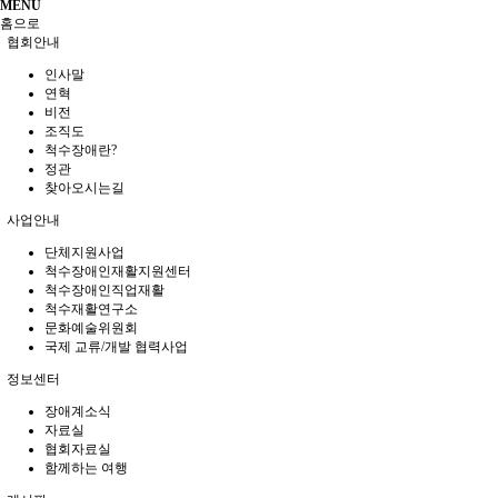
MENU
홈으로
협회안내
인사말
연혁
비전
조직도
척수장애란?
정관
찾아오시는길
사업안내
단체지원사업
척수장애인재활지원센터
척수장애인직업재활
척수재활연구소
문화예술위원회
국제 교류/개발 협력사업
정보센터
장애계소식
자료실
협회자료실
함께하는 여행