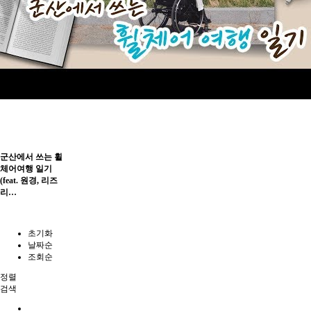
군산에서 쓰는 휠
체어여행 일기
(feat. 원경, 리즈
리…
초기화
날짜순
조회순
정렬
검색