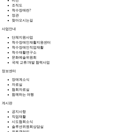
비전
조직도
척수장애란?
정관
찾아오시는길
사업안내
단체지원사업
척수장애인재활지원센터
척수장애인직업재활
척수재활연구소
문화예술위원회
국제 교류/개발 협력사업
정보센터
장애계소식
자료실
협회자료실
함께하는 여행
게시판
공지사항
직업재활
시도협회소식
솔루션위원회상담실
포토갤러리