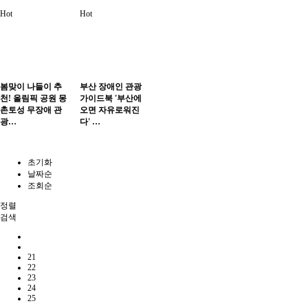
Hot
Hot
봄맞이 나들이 추
부산 장애인 관광
천! 올림픽 공원 몽
가이드북 '부산에
촌토성 무장애 관
오면 자유로워진
광…
다' …
초기화
날짜순
조회순
정렬
검색
21
22
23
24
25