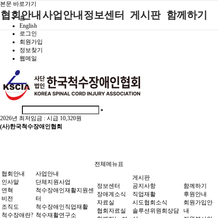
본문 바로가기
협회안내
사업안내
정보센터
게시판
함께하기
홈
English
로그인
인사말
단체지원사업
장애계소식
공지사항
후원안내
회원가입
정보찾기
연혁
척수장애인재
자료실
직업재활
회원가입안내
웹메일
활지원센터
비전
협회자료실
시도협회소식
자원봉사안내
척수장애인직
조직도
함께하는 여
솔루션위원회
업재활
행
상담실
척수장애란?
척수재활연구
포토갤러리
정관
소
2026년 최저임금 :
시급 10,320원
자유게시판
찾아오시는길
문화예술위원
(사)한국척수장애인협회
회
국제 교류/개
발 협력사업
전체메뉴표
협회안내
사업안내
게시판
인사말
단체지원사업
정보센터
공지사항
함께하기
연혁
척수장애인재활지원센
장애계소식
직업재활
후원안내
비전
터
자료실
시도협회소식
회원가입안
조직도
척수장애인직업재활
협회자료실
솔루션위원회상담
내
척수장애란?
척수재활연구소