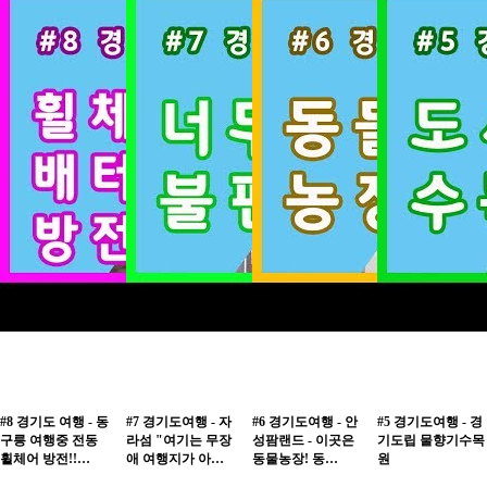
#8 경기도 여행 - 동
#7 경기도여행 - 자
#6 경기도여행 - 안
#5 경기도여행 - 경
구릉 여행중 전동
라섬 "여기는 무장
성팜랜드 - 이곳은
기도립 물향기수목
휠체어 방전!!…
애 여행지가 아…
동물농장! 동…
원