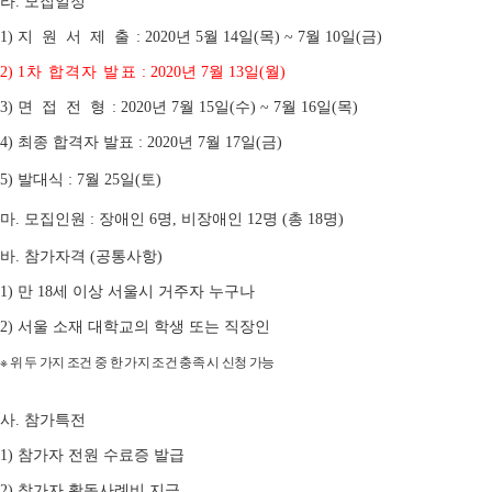
라
모집일정
.
지 원 서 제 출
년
월
일
목
월
일
금
1)
: 2020
5
14
(
) ~ 7
10
(
)
차 합격자 발표
년
월
일
월
2)
1
: 2020
7
13
(
)
면 접 전 형
년
월
일
수
월
일
목
3)
: 2020
7
15
(
) ~ 7
16
(
)
최종 합격자 발표
년
월
일
금
4)
: 2020
7
17
(
)
발대식
월
일
토
5)
: 7
25
(
)
마
모집인원
장애인
명
비장애인
명
총
명
.
:
6
,
12
(
18
)
바
참가자격
공통사항
.
(
)
만
세 이상 서울시 거주자 누구나
1)
18
서울 소재 대학교의 학생 또는 직장인
2)
※
위 두 가지 조건 중 한 가지 조건 충족 시 신청 가능
사
참가특전
.
참가자 전원 수료증 발급
1)
참가자 활동사례비 지급
2)