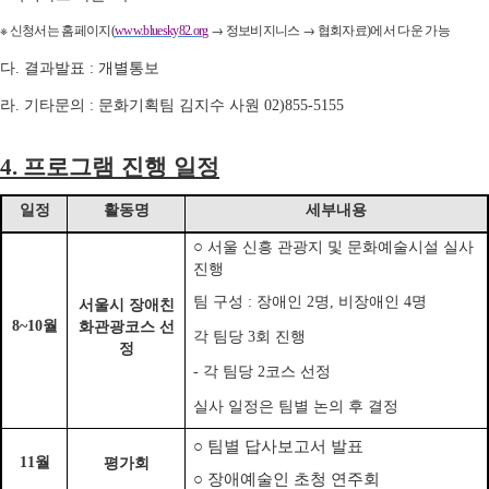
※
신청서는 홈페이지
→
정보비지니스
→
협회자료
에서 다운 가능
(
www.bluesky82.org
)
다
결과발표
개별통보
.
:
라
기타문의
문화기획팀 김지수 사원
.
:
02)855-5155
프로그램 진행 일정
4.
일정
활동명
세부내용
○
서울 신흥 관광지 및 문화예술시설 실사
진행
팀 구성
장애인
명
비장애인
명
서울시 장애친
:
2
,
4
월
화관광코스 선
8~10
각 팀당
회 진행
3
정
각 팀당
코스 선정
-
2
실사 일정은 팀별 논의 후 결정
○
팀별 답사보고서 발표
월
평가회
11
○
장애예술인 초청 연주회