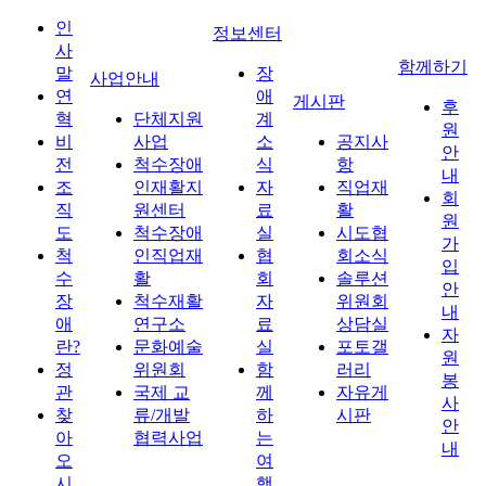
인
정보센터
사
함께하기
말
장
사업안내
연
애
게시판
후
혁
단체지원
계
원
비
사업
소
공지사
안
전
척수장애
식
항
내
조
인재활지
자
직업재
회
직
원센터
료
활
원
도
척수장애
실
시도협
가
척
인직업재
협
회소식
입
수
활
회
솔루션
안
장
척수재활
자
위원회
내
애
연구소
료
상담실
자
란?
문화예술
실
포토갤
원
정
위원회
함
러리
봉
관
국제 교
께
자유게
사
찾
류/개발
하
시판
안
아
협력사업
는
내
오
여
시
행