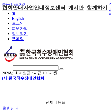
본문 바로가기
협회안내
사업안내
정보센터
게시판
함께하기
홈
English
인사말
단체지원사업
장애계소식
공지사항
후원안내
로그인
연혁
척수장애인재
자료실
직업재활
회원가입안내
회원가입
활지원센터
정보찾기
비전
협회자료실
시도협회소식
자원봉사안내
웹메일
척수장애인직
조직도
함께하는 여
솔루션위원회
업재활
행
상담실
척수장애란?
척수재활연구
포토갤러리
정관
소
자유게시판
찾아오시는길
문화예술위원
회
2026년 최저임금 :
시급 10,320원
국제 교류/개
(사)한국척수장애인협회
발 협력사업
전체메뉴표
협회안내