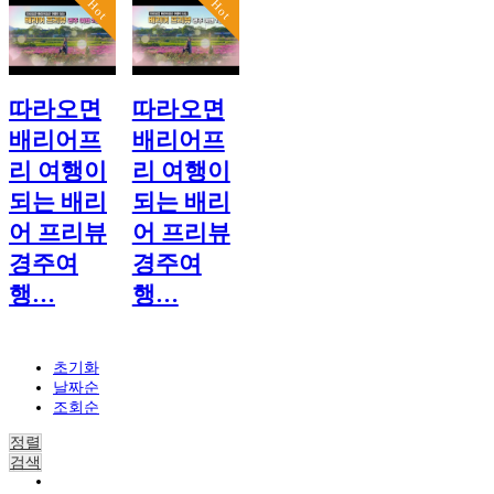
Hot
Hot
따라오면
따라오면
배리어프
배리어프
리 여행이
리 여행이
되는 배리
되는 배리
어 프리뷰
어 프리뷰
경주여
경주여
행…
행…
초기화
날짜순
조회순
정렬
검색