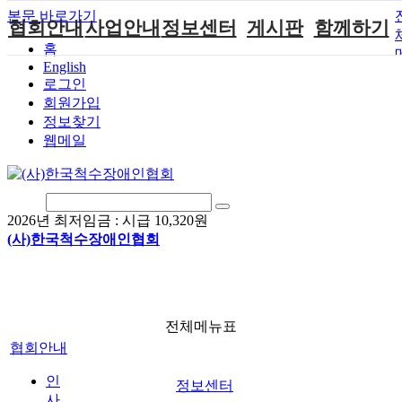
본문 바로가기
협회안내
사업안내
정보센터
게시판
함께하기
홈
English
인사말
단체지원사업
장애계소식
공지사항
후원안내
로그인
연혁
척수장애인재
자료실
직업재활
회원가입안내
회원가입
활지원센터
정보찾기
비전
협회자료실
시도협회소식
자원봉사안내
웹메일
척수장애인직
조직도
함께하는 여
솔루션위원회
업재활
행
상담실
척수장애란?
척수재활연구
포토갤러리
정관
소
자유게시판
2026년 최저임금 :
시급 10,320원
찾아오시는길
문화예술위원
(사)한국척수장애인협회
회
국제 교류/개
발 협력사업
전체메뉴표
협회안내
인
정보센터
사