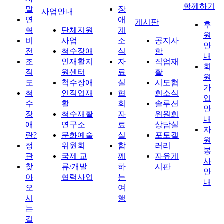
함께하기
말
장
사업안내
연
애
게시판
후
혁
단체지원
계
원
비
사업
소
공지사
안
전
척수장애
식
항
내
조
인재활지
자
직업재
회
직
원센터
료
활
원
도
척수장애
실
시도협
가
척
인직업재
협
회소식
입
수
활
회
솔루션
안
장
척수재활
자
위원회
내
애
연구소
료
상담실
자
란?
문화예술
실
포토갤
원
정
위원회
함
러리
봉
관
국제 교
께
자유게
사
찾
류/개발
하
시판
안
아
협력사업
는
내
오
여
시
행
는
길