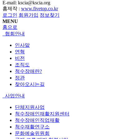
E-mail: kscia@kscia.org
홈제작 :
www.fivetop.co.kr
로그인
회원가입
정보찾기
MENU
홈으로
협회안내
인사말
연혁
비전
조직도
척수장애란?
정관
찾아오시는길
사업안내
단체지원사업
척수장애인재활지원센터
척수장애인직업재활
척수재활연구소
문화예술위원회