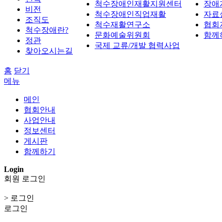
척수장애인재활지원센터
장애
비전
척수장애인직업재활
자료
조직도
척수재활연구소
협회
척수장애란?
문화예술위원회
함께
정관
국제 교류/개발 협력사업
찾아오시는길
홈
닫기
메뉴
메인
협회안내
사업안내
정보센터
게시판
함께하기
Login
회원 로그인
> 로그인
로그인