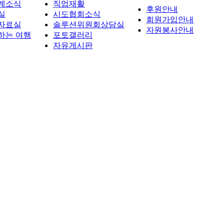
계소식
직업재활
후원안내
실
시도협회소식
회원가입안내
자료실
솔루션위원회상담실
자원봉사안내
하는 여행
포토갤러리
자유게시판