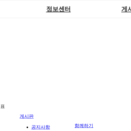
정보센터
게
장애계소식
공지
원센터
자료실
직업
재활
협회자료실
시도협
소
함께하는 여행
솔루션위
회
포토
력사업
자유
뉴표
게시판
함께하기
공지사항