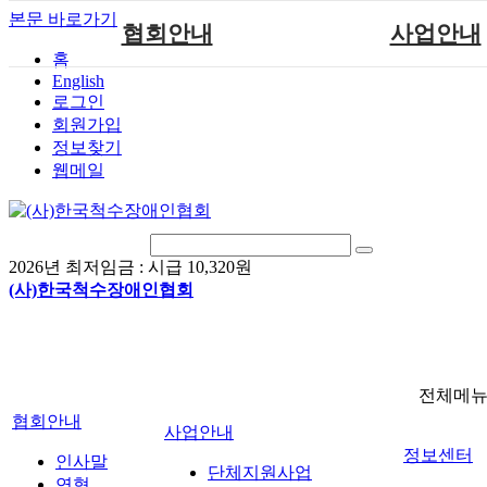
본문 바로가기
협회안내
사업안내
홈
English
인사말
단체지원사업
로그인
연혁
척수장애인재활지
회원가입
정보찾기
비전
척수장애인직업
웹메일
조직도
척수재활연구
척수장애란?
문화예술위원
정관
국제 교류/개발 협
2026년 최저임금 :
시급 10,320원
찾아오시는길
(사)한국척수장애인협회
전체메
협회안내
사업안내
정보센터
인사말
단체지원사업
연혁