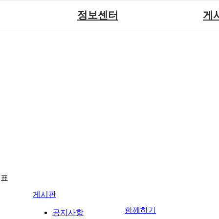
정보센터
게
장애계소식
공지
원센터
자료실
직업
재활
협회자료실
시도협
소
함께하는 여행
솔루션위
회
포토
력사업
자유
뉴표
게시판
함께하기
공지사항