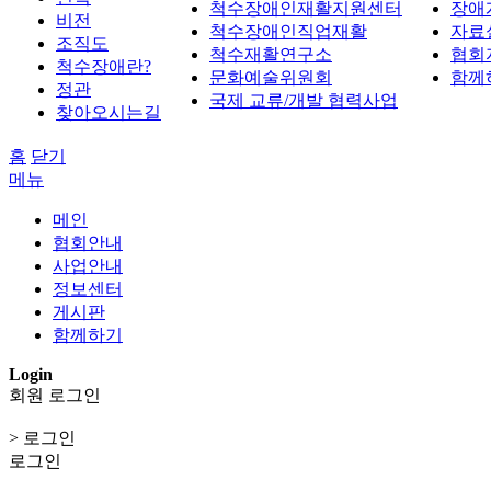
척수장애인재활지원센터
장애
비전
척수장애인직업재활
자료
조직도
척수재활연구소
협회
척수장애란?
문화예술위원회
함께
정관
국제 교류/개발 협력사업
찾아오시는길
홈
닫기
메뉴
메인
협회안내
사업안내
정보센터
게시판
함께하기
Login
회원 로그인
> 로그인
로그인