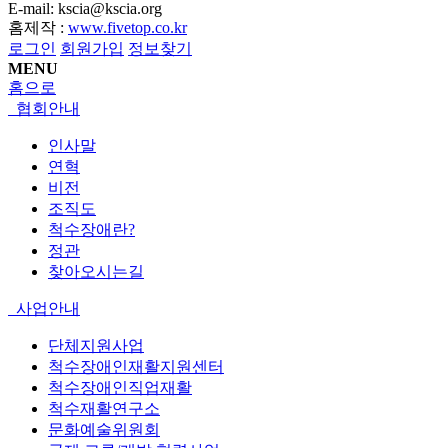
E-mail: kscia@kscia.org
홈제작 :
www.fivetop.co.kr
로그인
회원가입
정보찾기
MENU
홈으로
협회안내
인사말
연혁
비전
조직도
척수장애란?
정관
찾아오시는길
사업안내
단체지원사업
척수장애인재활지원센터
척수장애인직업재활
척수재활연구소
문화예술위원회