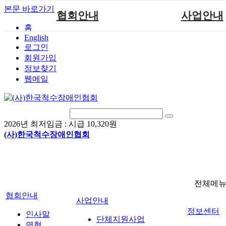
본문 바로가기
협회안내
사업안내
홈
English
인사말
단체지원사업
로그인
연혁
척수장애인재활지
회원가입
정보찾기
비전
척수장애인직업
웹메일
조직도
척수재활연구
척수장애란?
문화예술위원
정관
국제 교류/개발 협
2026년 최저임금 :
시급 10,320원
찾아오시는길
(사)한국척수장애인협회
전체메
협회안내
사업안내
정보센터
인사말
단체지원사업
연혁