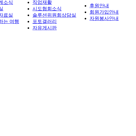
계소식
직업재활
후원안내
실
시도협회소식
회원가입안내
자료실
솔루션위원회상담실
자원봉사안내
하는 여행
포토갤러리
자유게시판