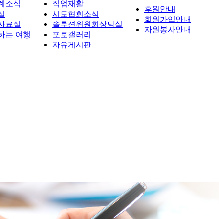
계소식
직업재활
후원안내
실
시도협회소식
회원가입안내
자료실
솔루션위원회상담실
자원봉사안내
하는 여행
포토갤러리
자유게시판