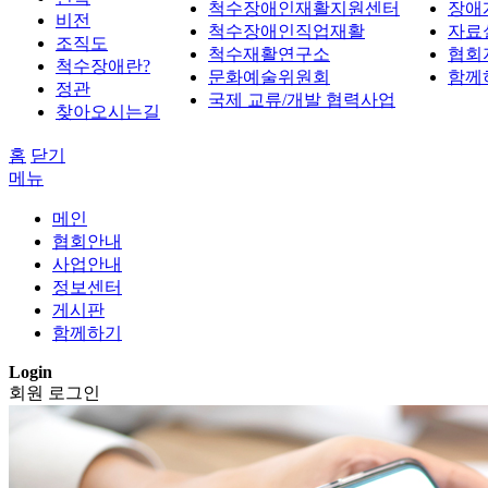
척수장애인재활지원센터
장애
비전
척수장애인직업재활
자료
조직도
척수재활연구소
협회
척수장애란?
문화예술위원회
함께
정관
국제 교류/개발 협력사업
찾아오시는길
홈
닫기
메뉴
메인
협회안내
사업안내
정보센터
게시판
함께하기
Login
회원 로그인