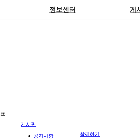
정보센터
게
장애계소식
공지
원센터
자료실
직업
재활
협회자료실
시도협
소
함께하는 여행
솔루션위
회
포토
력사업
자유
뉴표
게시판
함께하기
공지사항