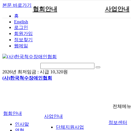
본문 바로가기
협회안내
사업안내
홈
English
인사말
단체지원사업
로그인
연혁
척수장애인재활지
회원가입
정보찾기
비전
척수장애인직업
웹메일
조직도
척수재활연구
척수장애란?
문화예술위원
정관
국제 교류/개발 협
2026년 최저임금 :
시급 10,320원
찾아오시는길
(사)한국척수장애인협회
전체메
협회안내
사업안내
정보센터
인사말
단체지원사업
연혁