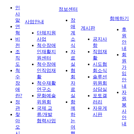
인
정보센터
사
함께하기
말
장
사업안내
연
애
게시판
후
혁
단체지원
계
원
비
사업
소
공지사
안
전
척수장애
식
항
내
조
인재활지
자
직업재
회
직
원센터
료
활
원
도
척수장애
실
시도협
가
척
인직업재
협
회소식
입
수
활
회
솔루션
안
장
척수재활
자
위원회
내
애
연구소
료
상담실
자
란?
문화예술
실
포토갤
원
정
위원회
함
러리
봉
관
국제 교
께
자유게
사
찾
류/개발
하
시판
안
아
협력사업
는
내
오
여
시
행