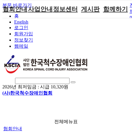
본문 바로가기
협회안내
사업안내
정보센터
게시판
함께하기
홈
English
인사말
단체지원사업
장애계소식
공지사항
후원안내
로그인
연혁
척수장애인재
자료실
직업재활
회원가입안내
회원가입
활지원센터
정보찾기
비전
협회자료실
시도협회소식
자원봉사안내
웹메일
척수장애인직
조직도
함께하는 여
솔루션위원회
업재활
행
상담실
척수장애란?
척수재활연구
포토갤러리
정관
소
자유게시판
찾아오시는길
문화예술위원
회
2026년 최저임금 :
시급 10,320원
국제 교류/개
(사)한국척수장애인협회
발 협력사업
전체메뉴표
협회안내