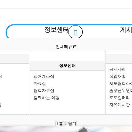
정보센터
게
장애계소식
공지
전체메뉴표
센터
자료실
직업
활
협회자료실
시도협
정보센터
공지사항
함께하는 여행
솔루션위원
터
장애계소식
직업재활
포토갤
자료실
시도협회소
사업
자유게
협회자료실
솔루션위원
함께하는 여행
포토갤러리
업
자유게시판
홈
닫기