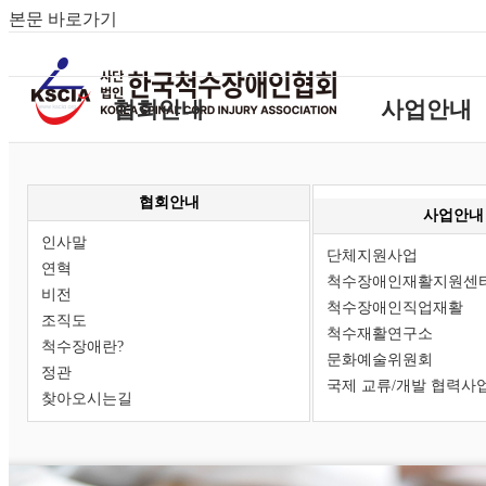
본문 바로가기
협회안내
사업안내
인사말
단체지원사업
연혁
척수장애인재활지원
협회안내
사업안내
비전
척수장애인직업재
인사말
단체지원사업
조직도
척수재활연구소
연혁
척수장애인재활지원센
척수장애란?
문화예술위원회
비전
척수장애인직업재활
정관
국제 교류/개발 협력
조직도
척수재활연구소
척수장애란?
찾아오시는길
문화예술위원회
정관
국제 교류/개발 협력사
찾아오시는길