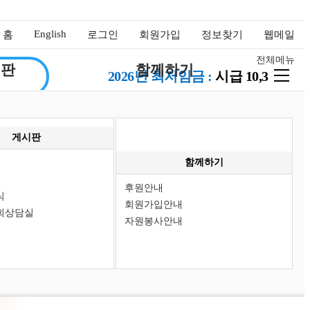
English
홈
로그인
회원가입
정보찾기
웹메일
전체메뉴
시판
함께하기
2026년 최저임금 :
시급 10,320원
사항
후원안내
재활
회원가입안내
게시판
회소식
자원봉사안내
함께하기
회상담실
러리
후원안내
식
시판
회원가입안내
회상담실
자원봉사안내