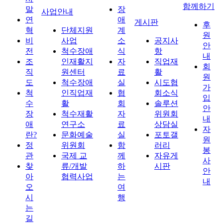
함께하기
말
장
사업안내
연
애
게시판
후
혁
단체지원
계
원
비
사업
소
공지사
안
전
척수장애
식
항
내
조
인재활지
자
직업재
회
직
원센터
료
활
원
도
척수장애
실
시도협
가
척
인직업재
협
회소식
입
수
활
회
솔루션
안
장
척수재활
자
위원회
내
애
연구소
료
상담실
자
란?
문화예술
실
포토갤
원
정
위원회
함
러리
봉
관
국제 교
께
자유게
사
찾
류/개발
하
시판
안
아
협력사업
는
내
오
여
시
행
는
길