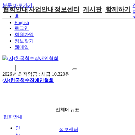
본문 바로가기
협회안내
사업안내
정보센터
게시판
함께하기
홈
English
인사말
단체지원사업
장애계소식
공지사항
후원안내
로그인
연혁
척수장애인재
자료실
직업재활
회원가입안내
회원가입
활지원센터
정보찾기
비전
협회자료실
시도협회소식
자원봉사안내
웹메일
척수장애인직
조직도
함께하는 여
솔루션위원회
업재활
행
상담실
척수장애란?
척수재활연구
포토갤러리
정관
소
자유게시판
2026년 최저임금 :
시급 10,320원
찾아오시는길
문화예술위원
(사)한국척수장애인협회
회
국제 교류/개
발 협력사업
전체메뉴표
협회안내
인
정보센터
사