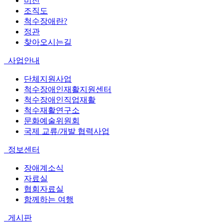
비전
조직도
척수장애란?
정관
찾아오시는길
사업안내
단체지원사업
척수장애인재활지원센터
척수장애인직업재활
척수재활연구소
문화예술위원회
국제 교류/개발 협력사업
정보센터
장애계소식
자료실
협회자료실
함께하는 여행
게시판