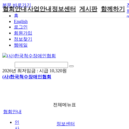
본문 바로가기
협회안내
사업안내
정보센터
게시판
함께하기
홈
English
인사말
단체지원사업
장애계소식
공지사항
후원안내
로그인
연혁
척수장애인재
자료실
직업재활
회원가입안내
회원가입
활지원센터
정보찾기
비전
협회자료실
시도협회소식
자원봉사안내
웹메일
척수장애인직
조직도
함께하는 여
솔루션위원회
업재활
행
상담실
척수장애란?
척수재활연구
포토갤러리
정관
소
자유게시판
2026년 최저임금 :
시급 10,320원
찾아오시는길
문화예술위원
(사)한국척수장애인협회
회
국제 교류/개
발 협력사업
전체메뉴표
협회안내
인
정보센터
사