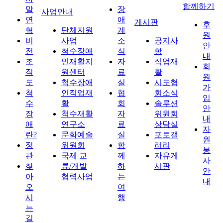
함께하기
말
장
사업안내
연
애
게시판
후
혁
단체지원
계
원
비
사업
소
공지사
안
전
척수장애
식
항
내
조
인재활지
자
직업재
회
직
원센터
료
활
원
도
척수장애
실
시도협
가
척
인직업재
협
회소식
입
수
활
회
솔루션
안
장
척수재활
자
위원회
내
애
연구소
료
상담실
자
란?
문화예술
실
포토갤
원
정
위원회
함
러리
봉
관
국제 교
께
자유게
사
찾
류/개발
하
시판
안
아
협력사업
는
내
오
여
시
행
는
길